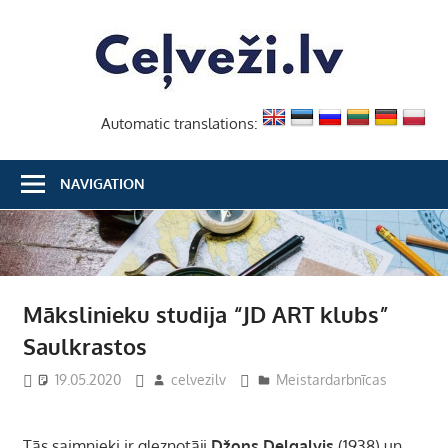
Skip
Ceļvež
to
content
Automatic translations:
NAVIGATION
Mākslinieku studija “JD ART klubs”
Saulkrastos
19.05.2020
celvezilv
Meistardarbnīcas
Tās saimnieki ir gleznotāji
Džons Delgalvis
(1938) un