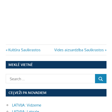
Ziņu
Previous
Next
Kultūra Saulkrastos
Vides aizsardzība Saulkrastos
Post:
Post:
izvēlne
MEKLĒ VIETNĒ
CEĻVEŽI PA NOVADIEM
LATVIJA: Vidzeme
LATVIJA: Latgale