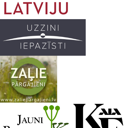
o
g
r
b
o
r
e
k
a
C
m
h
a
n
n
e
l