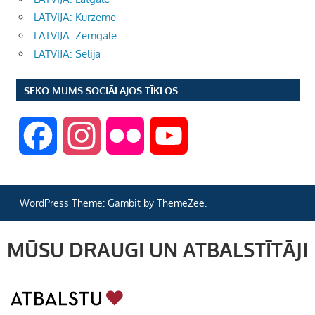
LATVIJA: Kurzeme
LATVIJA: Zemgale
LATVIJA: Sēlija
SEKO MUMS SOCIĀLAJOS TĪKLOS
F
I
F
Y
a
n
l
o
WordPress Theme: Gambit by ThemeZee.
c
s
i
u
MŪSU DRAUGI UN ATBALSTĪTĀJI
e
t
c
T
b
a
k
u