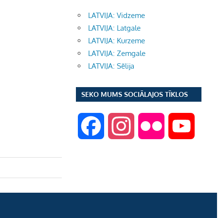
LATVIJA: Vidzeme
LATVIJA: Latgale
LATVIJA: Kurzeme
LATVIJA: Zemgale
LATVIJA: Sēlija
SEKO MUMS SOCIĀLAJOS TĪKLOS
F
I
F
Y
a
n
l
o
c
s
i
u
e
t
c
T