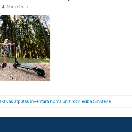
Nora Ozola
aktīvās atpūtas inventāra noma un tirdzniecība Smiltenē