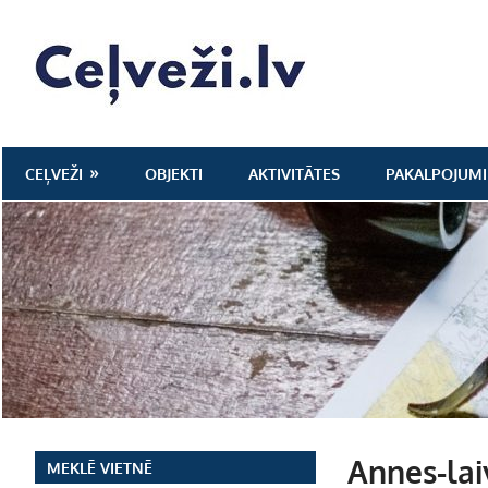
Skip
to
Ceļveži.lv
content
CEĻVEŽI
OBJEKTI
AKTIVITĀTES
PAKALPOJUMI
Annes-laiv
MEKLĒ VIETNĒ