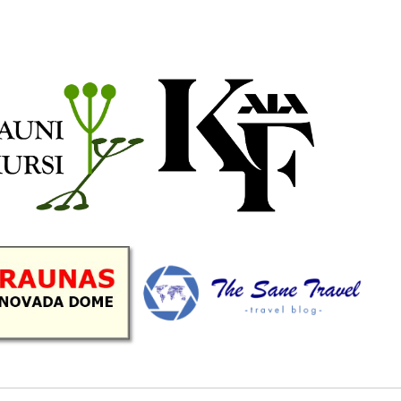
b
a
k
u
o
g
r
b
o
r
e
k
a
C
m
h
a
n
n