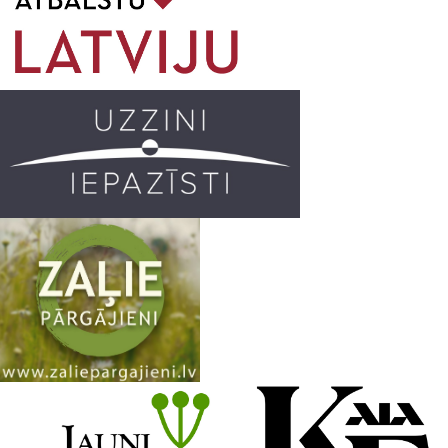
o
g
r
b
o
r
e
k
a
C
m
h
a
n
n
e