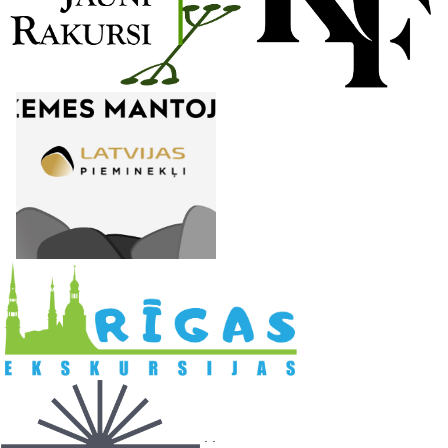
l
. .