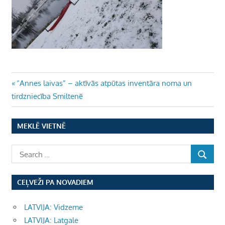
Ziņu
Previous
“Annes laivas” – aktīvās atpūtas inventāra noma un
Post:
tirdzniecība Smiltenē
izvēlne
MEKLĒ VIETNĒ
CEĻVEŽI PA NOVADIEM
LATVIJA: Vidzeme
LATVIJA: Latgale