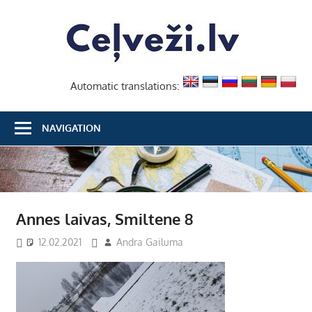
Skip
Ceļvež
to
content
Automatic translations:
NAVIGATION
Annes laivas, Smiltene 8
12.02.2021
Andra Gailuma