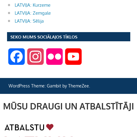
LATVIJA: Kurzeme
LATVIJA: Zemgale
LATVIJA: Sēlija
SEKO MUMS SOCIĀLAJOS TĪKLOS
F
I
F
Y
a
n
l
o
WordPress Theme: Gambit by ThemeZee.
c
s
i
u
MŪSU DRAUGI UN ATBALSTĪTĀJI
e
t
c
T
b
a
k
u