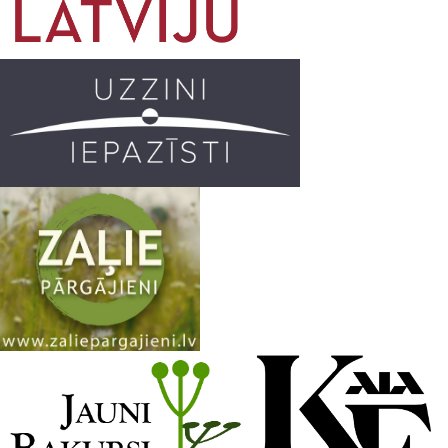
o
g
r
b
o
r
e
k
a
C
m
h
a
n
n
e
l