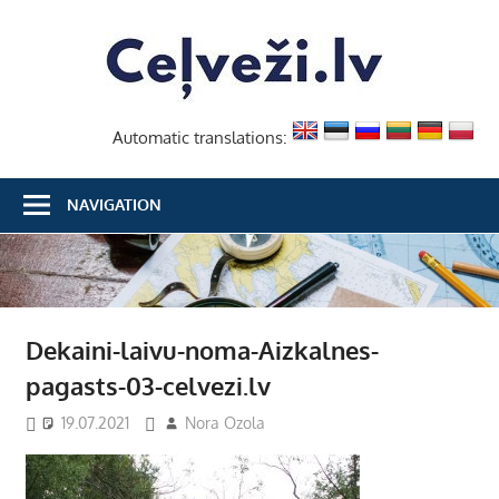
Skip
Ceļvež
to
content
Automatic translations:
NAVIGATION
Dekaini-laivu-noma-Aizkalnes-
pagasts-03-celvezi.lv
19.07.2021
Nora Ozola