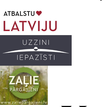
b
a
k
u
o
g
r
b
o
r
e
k
a
C
m
h
a
n
n