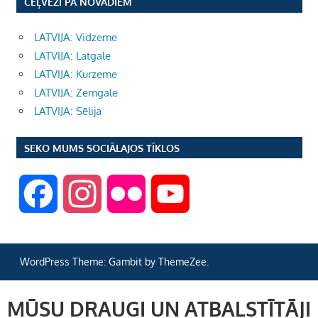
CEĻVEŽI PA NOVADIEM
LATVIJA: Vidzeme
LATVIJA: Latgale
LATVIJA: Kurzeme
LATVIJA: Zemgale
LATVIJA: Sēlija
SEKO MUMS SOCIĀLAJOS TĪKLOS
F
I
F
Y
a
n
l
o
WordPress Theme: Gambit by ThemeZee.
c
s
i
u
MŪSU DRAUGI UN ATBALSTĪTĀJI
e
t
c
T