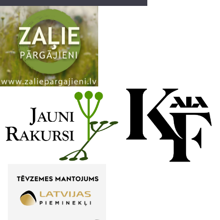
a
n
n
e
l