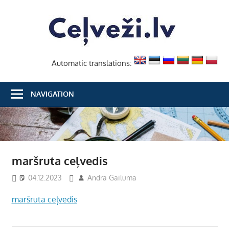
Skip
Ceļvež
to
content
Automatic translations:
NAVIGATION
maršruta ceļvedis
04.12.2023
Andra Gailuma
maršruta ceļvedis