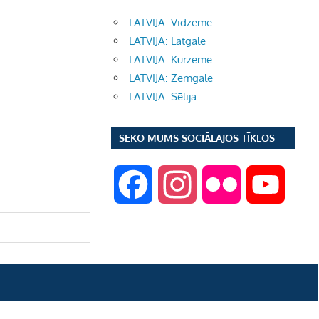
LATVIJA: Vidzeme
LATVIJA: Latgale
LATVIJA: Kurzeme
LATVIJA: Zemgale
LATVIJA: Sēlija
SEKO MUMS SOCIĀLAJOS TĪKLOS
F
I
F
Y
a
n
l
o
c
s
i
u
e
t
c
T