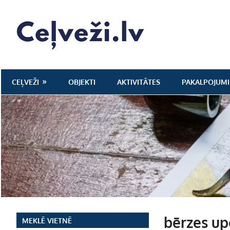
Skip
to
Ceļveži.lv
content
CEĻVEŽI
OBJEKTI
AKTIVITĀTES
PAKALPOJUMI
bērzes upe
MEKLĒ VIETNĒ