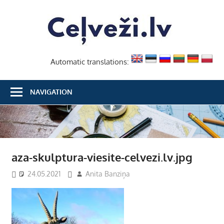
Skip
Ceļvež
to
content
Automatic translations:
NAVIGATION
aza-skulptura-viesite-celvezi.lv.jpg
24.05.2021
Anita Banziņa