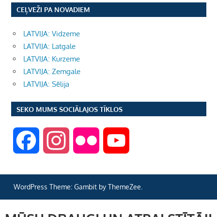
CEĻVEŽI PA NOVADIEM
LATVIJA: Vidzeme
LATVIJA: Latgale
LATVIJA: Kurzeme
LATVIJA: Zemgale
LATVIJA: Sēlija
SEKO MUMS SOCIĀLAJOS TĪKLOS
F
I
F
Y
a
n
l
o
WordPress Theme: Gambit by ThemeZee.
c
s
i
u