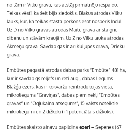
no tām ir Vilku grava, kas atstāj pirmatnēju iespaidu.
Teikas vēstī, ka šeit bijis ziedoklis. Blakus atrodas Vilku
lauks, kur, kā teikas stāsta pērkons esot nospēris Induli.
Uz D no Vilku gravas atrodas Maitu grava ar staignu
dibenu un stāvām kraujām. Uz Z no Vilku lauka atrodas
Akmeņu grava. Savdabīgas ir arī Kuiļupes grava, Drieku
grava.
Embūtes pagastā atrodas dabas parks “Embūte” 481 ha,
kur ir savdabīgs reljefs un reti augi, dabas liegums
Blažģa ezers, kas ir kokvaržu reintrodukcijas vieta,
mikroliegums “Graviņas”, dabas pieminekļi “Embūtes
gravas” un “Ogļukalna atsegums”, 15 valsts noteiktie
mikroliegumi un 2 dižkoki (+1 potenciālais dižkoks).
Embūtes skaisto ainavu papildina
ezeri
– Sepenes (67