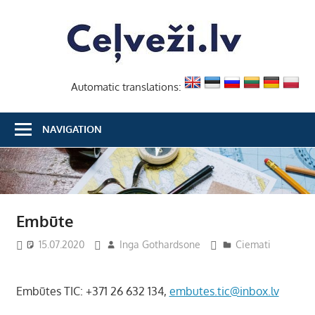
Skip
Ceļvež
to
content
Automatic translations:
NAVIGATION
Embūte
15.07.2020
Inga Gothardsone
Ciemati
Embūtes TIC: +371 26 632 134,
embutes.tic@inbox.lv