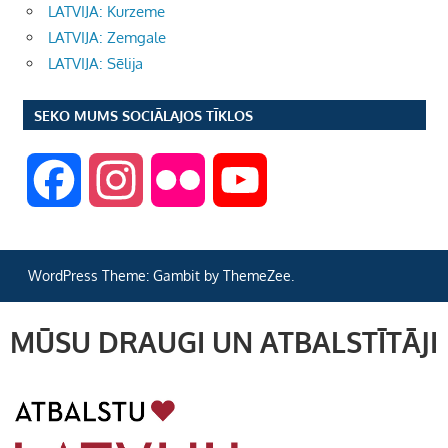
LATVIJA: Kurzeme
LATVIJA: Zemgale
LATVIJA: Sēlija
SEKO MUMS SOCIĀLAJOS TĪKLOS
F
I
F
Y
a
n
l
o
WordPress Theme: Gambit by ThemeZee.
c
s
i
u
MŪSU DRAUGI UN ATBALSTĪTĀJI
e
t
c
T
b
a
k
u