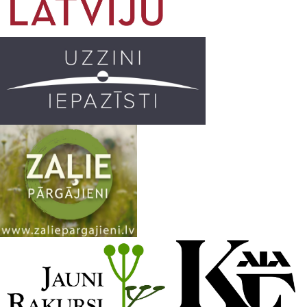
o
g
r
b
o
r
e
k
a
C
m
h
a
n
n
e
l