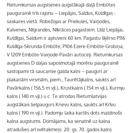
Rietumkursas augstienes augstākajā daļā Embūtes
paugurainē trīs rajonu – Liepājas, Saldus, Kuldīgas -
saskares vietā. Robežojas ar Priekules, Vaiņodes,
Kalvenes, Nīgrandes, Nīkrāces pagastiem. Līdz Liepājai,
Kuldīgai, Saldum ir aptuveni 60 km. Pagastu šķērso P116
Kuldīga-Skrunda-Embūte; P106 Ezere-Embūte-Grobiņa;
V 1209 Embūte-Vaiņode-Pavāri autoceļi. Rietumkursas
augstienes D daļas saposmotajā morēnu paugurainē
sastopami tā saucamie galda kalni – pauguri ar
plakanām virsmām, piem., Taurētājkalns, saukts arī
Pavārkalns ( 156,5 m vjl.), Krustkalns ( 154 m vjl.), Kurmju
kalns ( 140 m vjl.) u.c. Te atrodas Rietumlatvijas
augstākais lielpaugurs Krievu kalns, saukts arī Krīvu
kalns ( 190 m vjl.). Padomju laika kartēs dots maldinošs
kalna augstums. Domājams, ka senatnē uz kalna
atradušies arī svētakmeņi. 20. gs. 70. gados kalns