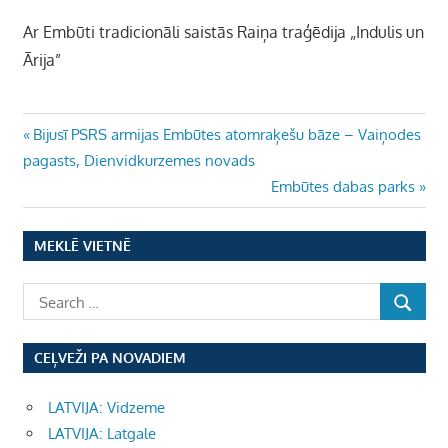
Ar Embūti tradicionāli saistās Raiņa traģēdija „Indulis un
Ārija”
Ziņu
Previous
Bijusī PSRS armijas Embūtes atomraķešu bāze – Vaiņodes
Post:
pagasts, Dienvidkurzemes novads
izvēlne
Next
Embūtes dabas parks
Post:
MEKLĒ VIETNĒ
CEĻVEŽI PA NOVADIEM
LATVIJA: Vidzeme
LATVIJA: Latgale