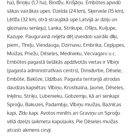
ha), Briņķu (1,7 ha), Bindžu, Krišjāņu. Embūtes apvidū
sākas vairākas upes: Dzelda (24 km), Sķervele (15 km),
Lētīža (32 km, otrā straujākā upe Latvijā ar dziļu un
gleznainu senleju), Lanka, Strikupe, Ošķis, Kuiļupe,
Kazupe. Paugurainā reljefa dēļ izveidoti vairāki dīķi,
piem., Tīreļu, Viesdauga, Dzirnavu, Embrika, Cepļupes,
Muižas, Priežu, Dēseles, Mednieku, Vecvagaru u.c.
Embūtes pagastā lielākās apdzīvotās vietas ir Vībiņi
(pagasta administratīvais centrs), Dinsdurbe, Dēsele,
Embūte, Bakūze, Līdzības. Pagasta teritorijā atrodas
daudzas kapsētas: Vībiņu, Krustkalna, Jaunie, Dēseles,
Inķēnu, Striķu, Lubenieku, Gobzemju, kā ari senkapi:
Sproģu, Bakuzes, Padambju, Vībiņu muižas, Baznīcas
kapi, Zīdu kapi. Avotos minēts ari Graviņu un Sproģu
vēlā dzelzs laikmeta kapulauks. Pie Dēseles muižas
atrasti akmens cirvji.