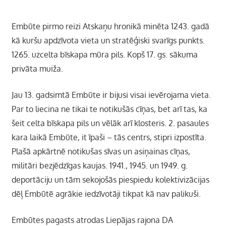
Embūte pirmo reizi Atskaņu hronikā minēta 1243. gadā
kā kuršu apdzīvota vieta un stratēģiski svarīgs punkts.
1265.
uzcelta bīskapa mūra pils.
Kopš 17. gs. sākuma
privāta muiža.
Jau 13. gadsimtā Embūte ir bijusi visai ievērojama vieta.
Par to liecina ne tikai te notikušās cīņas, bet arī tas, ka
šeit celta bīskapa pils un vēlāk arī klosteris. 2. pasaules
kara laikā Embūte, it īpaši – tās centrs, stipri izpostīta.
Plašā apkārtnē notikušas sīvas un asiņainas cīņas,
militāri bezjēdzīgas kaujas. 1941., 1945. un 1949. g.
deportāciju un tām sekojošās piespiedu kolektivizācijas
dēļ Embūtē agrākie iedzīvotāji tikpat kā nav palikuši.
Embūtes pagasts atrodas Liepājas rajona DA