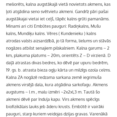
meliorēts, kalna augstākajā vietā novietots akmens, kas
ļoti atgādina seno svētvietu akmeni. Gandrīz pāri pašai
augstākajai vietai iet ceļš, tāpēc kalns grūti pamanāms.
Minami ari citi Embūtes pauguri: Radiņkalns, Mušu
kalns, Mundiķu kalns. Vēres ( Kundenieku ) kalns
atrodas valsts aizsardzībā, jo tā forma, lielums un stāvās
nogāzes atbilst senajiem pilskalniem. Kalna garums ~ 2
km, plakuma platums ~ 20m, orientēts Z – D virzienā. D
daļā atrastas divas bedres, ko dēvē par upuru bedrēm,
19. gs. b. atrasta bieza ogļu kārta un milzīgs ozola celms.
Kalna ZA nogāzē redzama sarkana zemē iegrimuša
akmens virsējā dala, kura atgādina sarkofagu. Akmens
augstums ~ l m , malu izmēri ~2x2xl,3 m. Tautā šo
akmeni dēvē par Induļa kapu. Virs akmens spēcīgs
biofizikālais lauks jeb āderu krusts. Embūtē ir vairāki
pauguri, starp kuriem veidojas dziļas gravas. Varenākā