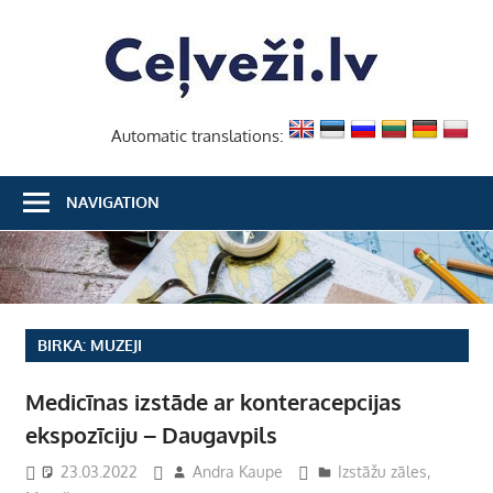
Skip
Ceļvež
to
content
Automatic translations:
NAVIGATION
BIRKA:
MUZEJI
Medicīnas izstāde ar konteracepcijas
ekspozīciju – Daugavpils
23.03.2022
Andra Kaupe
Izstāžu zāles
,