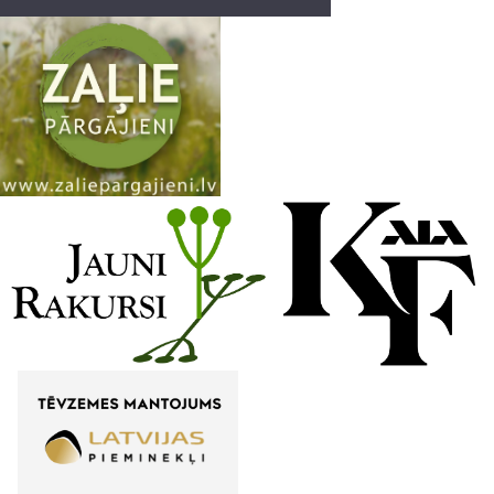
a
n
n
e
l