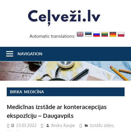
Skip
Ceļvež
to
content
Automatic translations:
NAVIGATION
BIRKA:
MEDICĪNA
Medicīnas izstāde ar konteracepcijas
ekspozīciju – Daugavpils
23.03.2022
Andra Kaupe
Izstāžu zāles
,