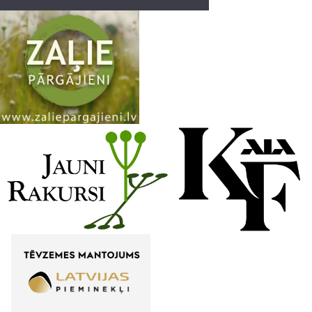
a
n
n
e
l