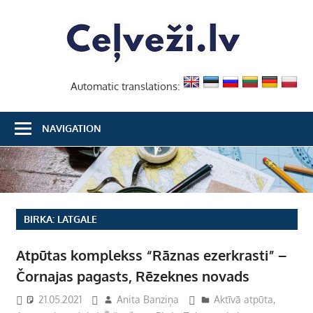
Skip
Ceļvež
to
content
Automatic translations:
NAVIGATION
BIRKA:
LATGALE
Atpūtas komplekss “Rāznas ezerkrasti” –
Čornajas pagasts, Rēzeknes novads
21.05.2021
Anita Banziņa
Aktīvā atpūta
,