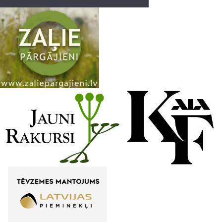
a
n
n
e
l