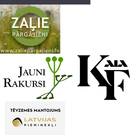
a
n
n
e
l