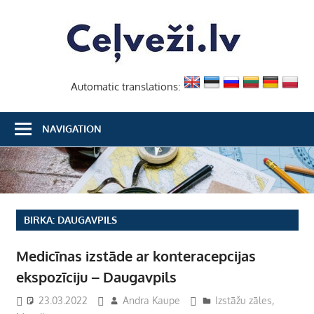
Skip
Ceļvež
to
content
Automatic translations:
NAVIGATION
BIRKA:
DAUGAVPILS
Medicīnas izstāde ar konteracepcijas
ekspozīciju – Daugavpils
23.03.2022
Andra Kaupe
Izstāžu zāles
,