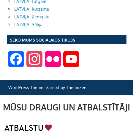
LATVIJA: Latgale
LATVIJA: Kurzeme
LATVIJA: Zemgale
LATVIJA: Sēlija
SEKO MUMS SOCIĀLAJOS TĪKLOS
F
I
F
Y
a
n
l
o
WordPress Theme: Gambit by ThemeZee.
c
s
i
u
MŪSU DRAUGI UN ATBALSTĪTĀJI
e
t
c
T
b
a
k
u