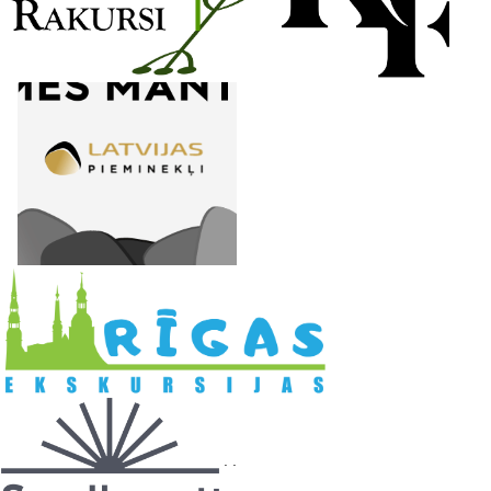
l
. .