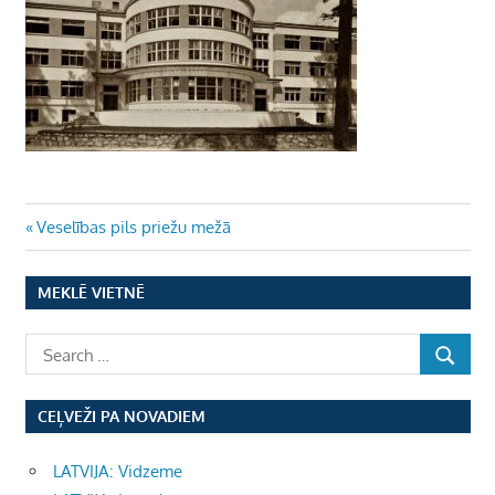
Ziņu
Previous
Veselības pils priežu mežā
Post:
izvēlne
MEKLĒ VIETNĒ
CEĻVEŽI PA NOVADIEM
LATVIJA: Vidzeme