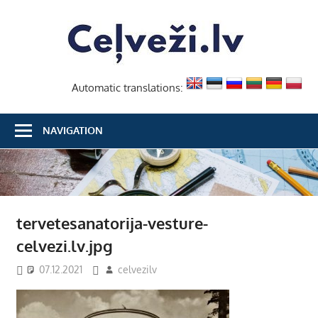
Skip
Ceļvež
to
content
Automatic translations:
NAVIGATION
tervetesanatorija-vesture-
celvezi.lv.jpg
07.12.2021
celvezilv