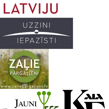
o
g
r
b
o
r
e
k
a
C
m
h
a
n
n
e