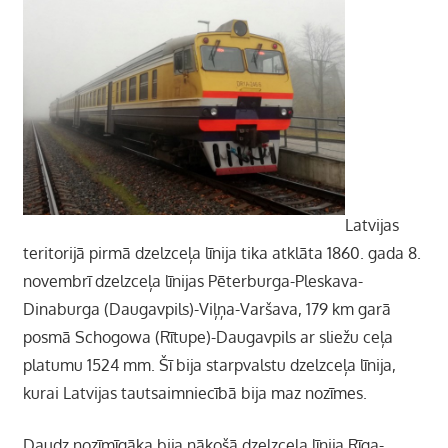
Latvijas
teritorijā pirmā dzelzceļa līnija tika atklāta 1860. gada 8.
novembrī dzelzceļa līnijas Pēterburga-Pleskava-
Dinaburga (Daugavpils)-Viļņa-Varšava, 179 km garā
posmā Schogowa (Rītupe)-Daugavpils ar sliežu ceļa
platumu 1524 mm. Šī bija starpvalstu dzelzceļa līnija,
kurai Latvijas tautsaimniecībā bija maz nozīmes.
Daudz nozīmīgāka bija nākošā dzelzceļa līnija Rīga-