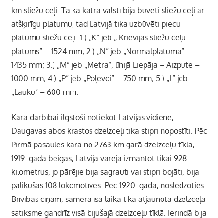
km sliežu ceļi. Tā kā katrā valstī bija būvēti sliežu ceļi ar
atšķirīgu platumu, tad Latvijā tika uzbūvēti piecu
platumu sliežu ceļi: 1.) „K” jeb „ Krievijas sliežu ceļu
platums” – 1524 mm; 2.) „N” jeb „Normālplatuma” –
1435 mm; 3.) „M” jeb „Metra”, līnijā Liepāja – Aizpute –
1000 mm; 4.) „P” jeb „Poļevoi” – 750 mm; 5.) „L” jeb
„Lauku” – 600 mm.
Kara darbībai ilgstoši notiekot Latvijas vidienē,
Daugavas abos krastos dzelzceļi tika stipri nopostīti. Pēc
Pirmā pasaules kara no 2763 km garā dzelzceļu tīkla,
1919. gada beigās, Latvijā varēja izmantot tikai 928
kilometrus, jo pārējie bija sagrauti vai stipri bojāti, bija
palikušas 108 lokomotīves. Pēc 1920. gada, noslēdzoties
Brīvības cīņām, samērā īsā laikā tika atjaunota dzelzceļa
satiksme gandrīz visā bijušajā dzelzceļu tīklā. Ierindā bija