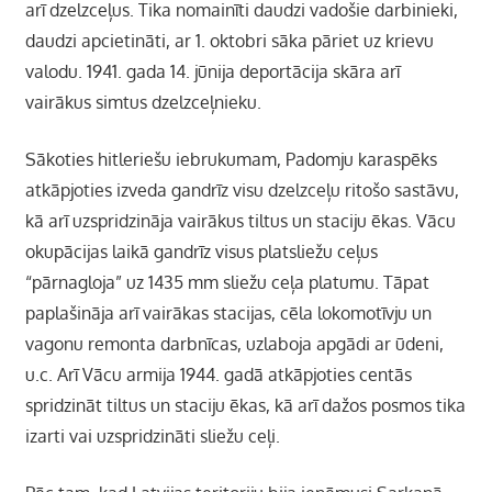
arī dzelzceļus. Tika nomainīti daudzi vadošie darbinieki,
daudzi apcietināti, ar 1. oktobri sāka pāriet uz krievu
valodu. 1941. gada 14. jūnija deportācija skāra arī
vairākus simtus dzelzceļnieku.
Sākoties hitleriešu iebrukumam, Padomju karaspēks
atkāpjoties izveda gandrīz visu dzelzceļu ritošo sastāvu,
kā arī uzspridzināja vairākus tiltus un staciju ēkas. Vācu
okupācijas laikā gandrīz visus platsliežu ceļus
“pārnagloja” uz 1435 mm sliežu ceļa platumu. Tāpat
paplašināja arī vairākas stacijas, cēla lokomotīvju un
vagonu remonta darbnīcas, uzlaboja apgādi ar ūdeni,
u.c. Arī Vācu armija 1944. gadā atkāpjoties centās
spridzināt tiltus un staciju ēkas, kā arī dažos posmos tika
izarti vai uzspridzināti sliežu ceļi.