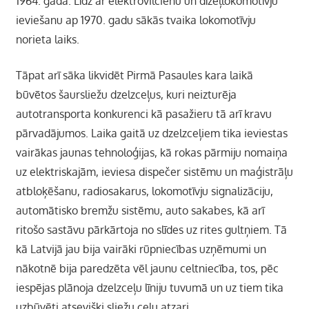
1964. gada. Līdz ar elektrovilcienu un dīzeļlokomotīvju
ieviešanu ap 1970. gadu sākās tvaika lokomotīvju
norieta laiks.
Tāpat arī sāka likvidēt Pirmā Pasaules kara laikā
būvētos šaursliežu dzelzceļus, kuri neizturēja
autotransporta konkurenci kā pasažieru tā arī kravu
pārvadājumos. Laika gaitā uz dzelzceļiem tika ieviestas
vairākas jaunas tehnoloģijas, kā rokas pārmiju nomaiņa
uz elektriskajām, ieviesa dispečer sistēmu un maģistrāļu
atbloķēšanu, radiosakarus, lokomotīvju signalizāciju,
automātisko bremžu sistēmu, auto sakabes, kā arī
ritošo sastāvu pārkārtoja no slīdes uz rites gultņiem. Tā
kā Latvijā jau bija vairāki rūpniecības uzņēmumi un
nākotnē bija paredzēta vēl jaunu celtniecība, tos, pēc
iespējas plānoja dzelzceļu līniju tuvumā un uz tiem tika
uzbūvēti atsevišķi sliežu ceļu atzari.