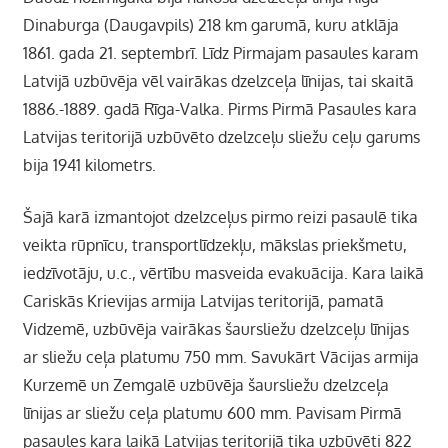
Dinaburga (Daugavpils) 218 km garumā, kuru atklāja
1861. gada 21. septembrī. Līdz Pirmajam pasaules karam
Latvijā uzbūvēja vēl vairākas dzelzceļa līnijas, tai skaitā
1886.-1889. gadā Rīga-Valka. Pirms Pirmā Pasaules kara
Latvijas teritorijā uzbūvēto dzelzceļu sliežu ceļu garums
bija 1941 kilometrs.
Šajā karā izmantojot dzelzceļus pirmo reizi pasaulē tika
veikta rūpnīcu, transportlīdzekļu, mākslas priekšmetu,
iedzīvotāju, u.c., vērtību masveida evakuācija. Kara laikā
Cariskās Krievijas armija Latvijas teritorijā, pamatā
Vidzemē, uzbūvēja vairākas šaursliežu dzelzceļu līnijas
ar sliežu ceļa platumu 750 mm. Savukārt Vācijas armija
Kurzemē un Zemgalē uzbūvēja šaursliežu dzelzceļa
līnijas ar sliežu ceļa platumu 600 mm. Pavisam Pirmā
pasaules kara laikā Latvijas teritorijā tika uzbūvēti 822