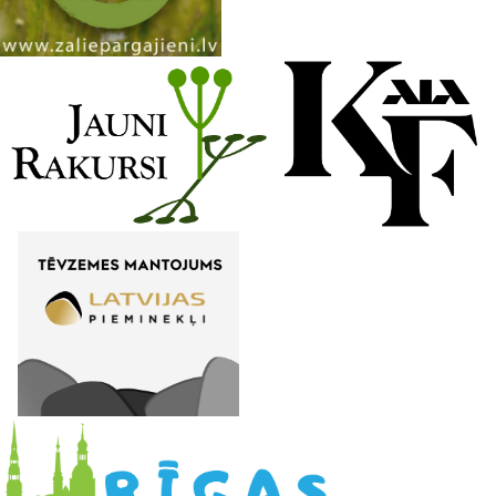
n
e
l