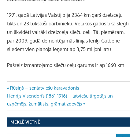
1991.
gadā Latvijas Valstij bija 2364 km garš dzelzceļu
tīkls un 23 tūkstoši darbinieku. Vēlākos gados tika slēgti
un likvidēti vairāki dzelzceļa sliežu ceļi. Tā, piemēram,
par 2009. gadā demontējamās līnijas Ieriķi-Gulbene
sliedēm vien plānoja ieņemt ap 3,75 miljoni latu.
Pašreiz izmantojamo sliežu ceļu garums ir ap 1660 km.
Ziņu
Previous
Rūsiņš – senlatviešu karavadonis
Next
Post:
Henrijs Visendorfs (1861-1916) – latviešu tirgotājs un
izvēlne
Post:
uzņēmējs, žurnālists, grāmatizdevējs
MEKLĒ VIETNĒ