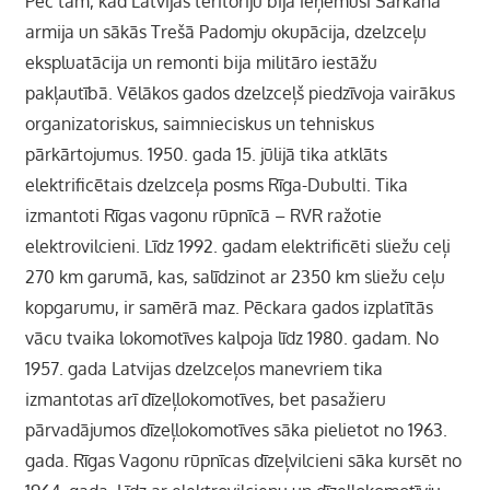
Pēc tam, kad Latvijas teritoriju bija ieņēmusi Sarkanā
armija un sākās Trešā Padomju okupācija, dzelzceļu
ekspluatācija un remonti bija militāro iestāžu
pakļautībā. Vēlākos gados dzelzceļš piedzīvoja vairākus
organizatoriskus, saimnieciskus un tehniskus
pārkārtojumus. 1950. gada 15. jūlijā tika atklāts
elektrificētais dzelzceļa posms Rīga-Dubulti. Tika
izmantoti Rīgas vagonu rūpnīcā – RVR ražotie
elektrovilcieni. Līdz 1992. gadam elektrificēti sliežu ceļi
270 km garumā, kas, salīdzinot ar 2350 km sliežu ceļu
kopgarumu, ir samērā maz. Pēckara gados izplatītās
vācu tvaika lokomotīves kalpoja līdz 1980. gadam. No
1957. gada Latvijas dzelzceļos manevriem tika
izmantotas arī dīzeļlokomotīves, bet pasažieru
pārvadājumos dīzeļlokomotīves sāka pielietot no 1963.
gada. Rīgas Vagonu rūpnīcas dīzeļvilcieni sāka kursēt no