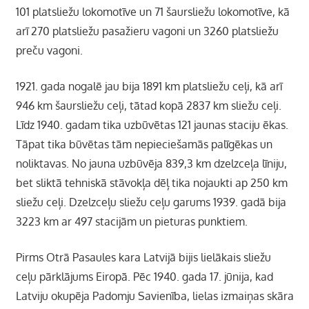
101 platsliežu lokomotīve un 71 šaursliežu lokomotīve, kā
arī 270 platsliežu pasažieru vagoni un 3260 platsliežu
preču vagoni.
1921.
gada nogalē jau bija 1891 km platsliežu ceļi, kā arī
946 km šaursliežu ceļi, tātad kopā 2837 km sliežu ceļi.
Līdz 1940. gadam tika uzbūvētas 121 jaunas staciju ēkas.
Tāpat tika būvētas tām nepieciešamās palīgēkas un
noliktavas. No jauna uzbūvēja 839,3 km dzelzceļa līniju,
bet sliktā tehniskā stāvokļa dēļ tika nojaukti ap 250 km
sliežu ceļi. Dzelzceļu sliežu ceļu garums 1939. gadā bija
3223 km ar 497 stacijām un pieturas punktiem.
Pirms Otrā Pasaules kara Latvijā bijis lielākais sliežu
ceļu pārklājums Eiropā. Pēc 1940. gada 17. jūnija, kad
Latviju okupēja Padomju Savienība, lielas izmaiņas skāra