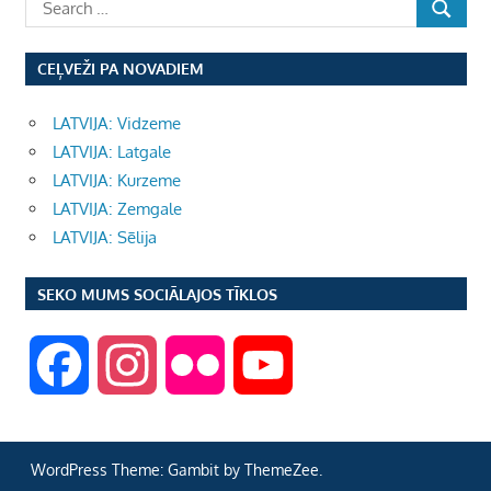
CEĻVEŽI PA NOVADIEM
LATVIJA: Vidzeme
LATVIJA: Latgale
LATVIJA: Kurzeme
LATVIJA: Zemgale
LATVIJA: Sēlija
SEKO MUMS SOCIĀLAJOS TĪKLOS
F
I
F
Y
a
n
l
o
WordPress Theme: Gambit by ThemeZee.
c
s
i
u