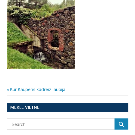
Ziņu
Previous
Kur Kaupēns kādreiz laupīja
Post:
izvēlne
MEKLĒ VIETNĒ