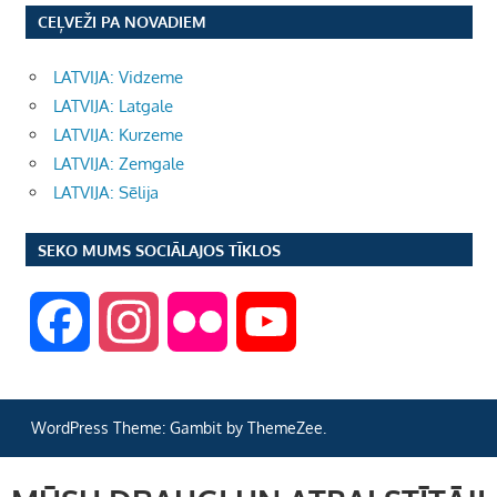
CEĻVEŽI PA NOVADIEM
LATVIJA: Vidzeme
LATVIJA: Latgale
LATVIJA: Kurzeme
LATVIJA: Zemgale
LATVIJA: Sēlija
SEKO MUMS SOCIĀLAJOS TĪKLOS
F
I
F
Y
a
n
l
o
WordPress Theme: Gambit by ThemeZee.
c
s
i
u