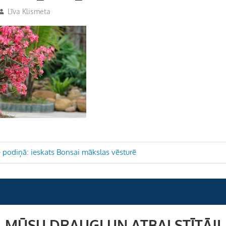
Līva Klismeta
 podiņā: ieskats Bonsai mākslas vēsturē
MŪSU DRAUGI UN ATBALSTĪTĀJI