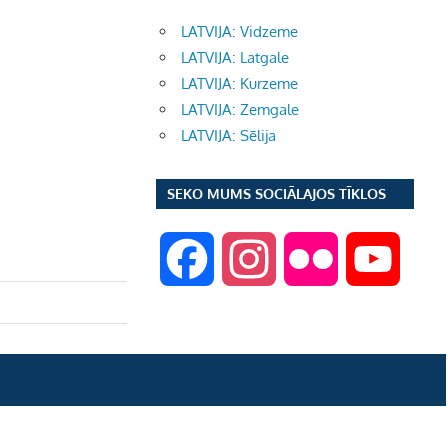
LATVIJA: Vidzeme
LATVIJA: Latgale
LATVIJA: Kurzeme
LATVIJA: Zemgale
LATVIJA: Sēlija
SEKO MUMS SOCIĀLAJOS TĪKLOS
F
I
F
Y
a
n
l
o
c
s
i
u
e
t
c
T