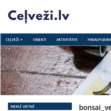
Skip
to
Ceļveži.lv
content
CEĻVEŽI
OBJEKTI
AKTIVITĀTES
PAKALPOJUMI
bonsai_ve
MEKLĒ VIETNĒ