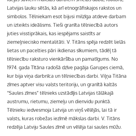
Latvijas lauku sētās, kā arī etnogrāfiskajos rakstos un
simbolos. Tēlniekam esot bijusi milzīga atdeve darbam
un izteikts ideālisms. Tieši granīta tēlniecībā autors
juties visstiprākais, kas iespējams saistīts ar
ziemeļniecisko mentalitāti. V. Titāns spēja redzēt lielās
lietas un pacelties pāri ikdienas sīkumiem, tādēļ tā
tēlniecību raksturo vienkāršība un pamatīgums. No
1974. gada Tītāna radošā dzīve pagāja Garupes ciemā,
kur bija viņa darbnīca un tēlniecības darbi. Viļņa Titāna
zīmes aptver visu valsts teritoriju, un granītā kaltās
“Saules zīmes” tēlnieks uzstādījis Latvijas tālākajā
austrumu, rietumu, ziemeļu un dienvidu punktā.
Tēlnieku iedvesmoja Latvija un viņš vēlējās, lai tā ir
valsts, kuras robežas iezīmē mākslas darbi. V. Titāns
redzēja Latviju Saules zīmē un vēlēja tai saules mūžu.