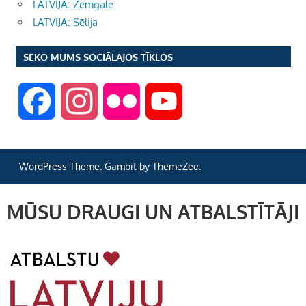
LATVIJA: Zemgale
LATVIJA: Sēlija
SEKO MUMS SOCIĀLAJOS TĪKLOS
F
I
F
Y
a
n
l
o
WordPress Theme: Gambit by ThemeZee.
c
s
i
u
MŪSU DRAUGI UN ATBALSTĪTĀJI
e
t
c
T
b
a
k
u
o
g
r
b