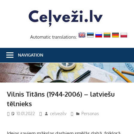
Skip
Ceļvež
to
content
Automatic translations:
NAVIGATION
Vilnis Titāns (1944-2006) – latviešu
tēlnieks
10.01.2022
celvezilv
Personas
Idejas saviem mākslas darbiem smēlās dabā, folklorā,