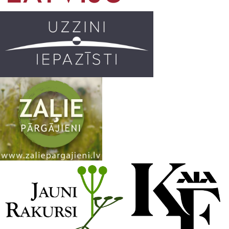
o
r
e
k
a
C
m
h
a
n
n
e
l