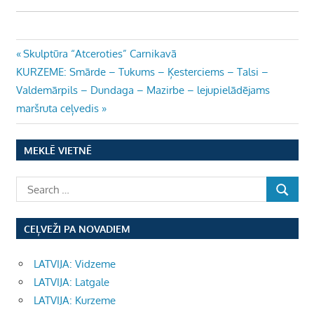
Ziņu
Previous
Skulptūra “Atceroties” Carnikavā
Next
Post:
KURZEME: Smārde – Tukums – Ķesterciems – Talsi –
izvēlne
Post:
Valdemārpils – Dundaga – Mazirbe – lejupielādējams
maršruta ceļvedis
MEKLĒ VIETNĒ
CEĻVEŽI PA NOVADIEM
LATVIJA: Vidzeme
LATVIJA: Latgale
LATVIJA: Kurzeme