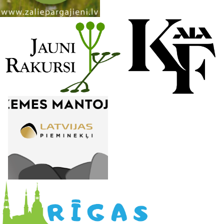
n
e
l