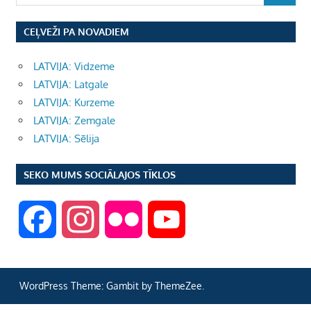
CEĻVEŽI PA NOVADIEM
LATVIJA: Vidzeme
LATVIJA: Latgale
LATVIJA: Kurzeme
LATVIJA: Zemgale
LATVIJA: Sēlija
SEKO MUMS SOCIĀLAJOS TĪKLOS
F
I
F
Y
a
n
l
o
WordPress Theme: Gambit by ThemeZee.
c
s
i
u