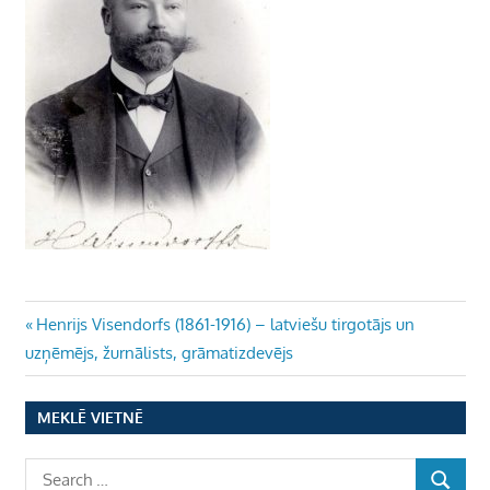
Ziņu
Previous
Henrijs Visendorfs (1861-1916) – latviešu tirgotājs un
Post:
uzņēmējs, žurnālists, grāmatizdevējs
izvēlne
MEKLĒ VIETNĒ