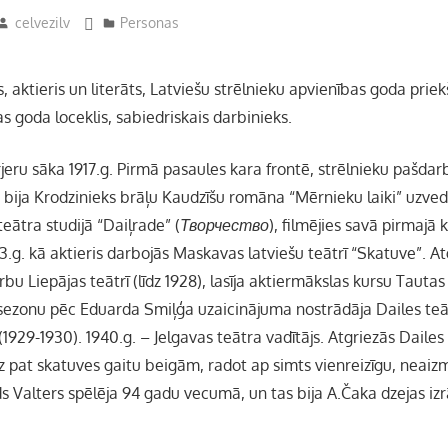
celvezilv
Personas
s, aktieris un literāts, Latviešu strēlnieku apvienības goda priek
 goda loceklis, sabiedriskais darbinieks.
jeru sāka 1917.g. Pirmā pasaules kara frontē, strēlnieku pašdar
 bija Krodzinieks brāļu Kaudzīšu romāna “Mērnieku laiki” uzve
eātra studijā “Daiļrade” (
Творчество
), filmējies savā pirmajā 
3.g. kā aktieris darbojās Maskavas latviešu teātrī “Skatuve”. Atg
rbu Liepājas teātrī (līdz 1928), lasīja aktiermākslas kursu Tauta
 sezonu pēc Eduarda Smiļģa uzaicinājuma nostrādāja Dailes teātr
(1929-1930). 1940.g. – Jelgavas teātra vadītājs. Atgriezās Dailes 
dz pat skatuves gaitu beigām, radot ap simts vienreizīgu, neaiz
s Valters spēlēja 94 gadu vecumā, un tas bija A.Čaka dzejas iz