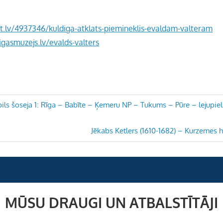
t.lv/4937346/kuldiga-atklats-piemineklis-evaldam-valteram
gasmuzejs.lv/evalds-valters
ls šoseja 1: Rīga – Babīte – Ķemeru NP – Tukums – Pūre – lejupie
Next
Jēkabs Ketlers (1610-1682) – Kurzemes 
Post:
MŪSU DRAUGI UN ATBALSTĪTĀJI