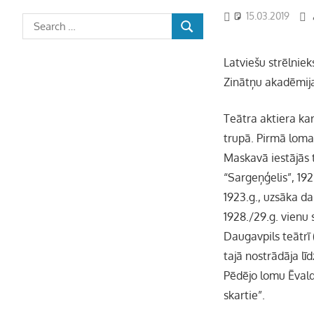
15.03.2019
Latviešu strēlniek
Zinātņu akadēmijas
Teātra aktiera kar
trupā. Pirmā loma
Maskavā iestājās t
“Sargeņģelis”, 192
1923.g., uzsāka da
1928./29.g. vienu
Daugavpils teātrī 
tajā nostrādāja lī
Pēdējo lomu Ēvald
skartie”.