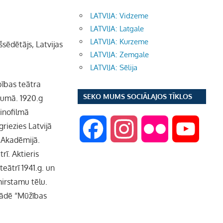
LATVIJA: Vidzeme
LATVIJA: Latgale
LATVIJA: Kurzeme
šsēdētājs, Latvijas
LATVIJA: Zemgale
LATVIJA: Sēlija
bības teātra
SEKO MUMS SOCIĀLAJOS TĪKLOS
dumā. 1920.g
kinofilmā
riezies Latvijā
F
I
F
Y
s Akadēmijā.
ī. Aktieris
a
n
l
o
teātrī 1941.g. un
mirstamu tēlu.
c
s
i
u
rādē “Mūžības
e
t
c
T