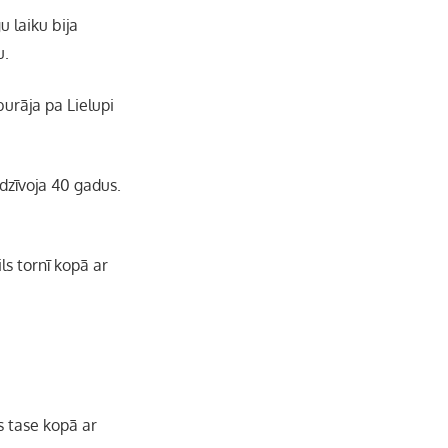
u laiku bija
b
a
k
u
u.
o
g
r
b
urāja pa Lielupi
o
r
e
odzīvoja 40 gadus.
k
a
C
m
h
ls tornī kopā ar
a
n
n
as tase kopā ar