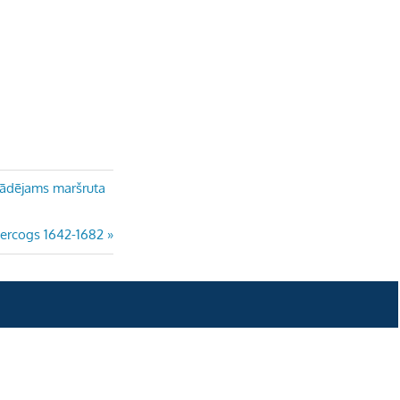
e
l
lādējams maršruta
hercogs 1642-1682