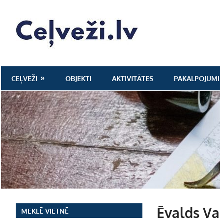
Skip
to
Ceļveži.lv
content
CEĻVEŽI
OBJEKTI
AKTIVITĀTES
PAKALPOJUMI
Ēvalds Val
MEKLĒ VIETNĒ