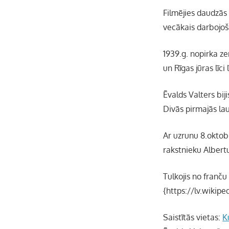
Filmējies daudzās 
vecākais darbojoš
1939.g. nopirka z
un Rīgas jūras līci
Ēvalds Valters bij
Divās pirmajās laul
Ar uzrunu 8.oktobr
rakstnieku Albert
Tulkojis no franču
{https://lv.wikipe
Saistītās vietas:
K