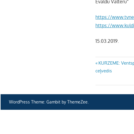
Ēvaldu Valteru”
https://www.tvne
https://www.kuldi
15.03.2019.
Ziņu
Previous
KURZEME: Ventspi
Post:
ceļvedis
izvēlne
WordPress Theme: Gambit by ThemeZee.