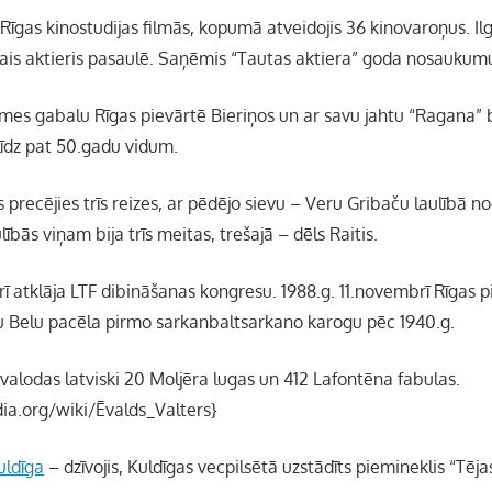
Rīgas kinostudijas filmās, kopumā atveidojis 36 kinovaroņus. Ilg
ais aktieris pasaulē. Saņēmis “Tautas aktiera” goda nosaukum
emes gabalu Rīgas pievārtē Bieriņos un ar savu jahtu “Ragana” b
 līdz pat 50.gadu vidum.
is precējies trīs reizes, ar pēdējo sievu – Veru Gribaču laulībā n
ībās viņam bija trīs meitas, trešajā – dēls Raitis.
ī atklāja LTF dibināšanas kongresu. 1988.g. 11.novembrī Rīgas pi
u Belu pacēla pirmo sarkanbaltsarkano karogu pēc 1940.g.
 valodas latviski 20 Moljēra lugas un 412 Lafontēna fabulas.
dia.org/wiki/Ēvalds_Valters}
uldīga
– dzīvojis, Kuldīgas vecpilsētā uzstādīts piemineklis “Tēj