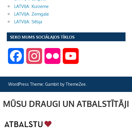
LATVIJA: Kurzeme
LATVIJA: Zemgale
LATVIJA: Sēlija
SEKO MUMS SOCIĀLAJOS TĪKLOS
F
I
F
Y
a
n
l
o
WordPress Theme: Gambit by ThemeZee.
c
s
i
u
MŪSU DRAUGI UN ATBALSTĪTĀJI
e
t
c
T
b
a
k
u