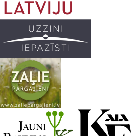
o
g
r
b
o
r
e
k
a
C
m
h
a
n
n
e
l