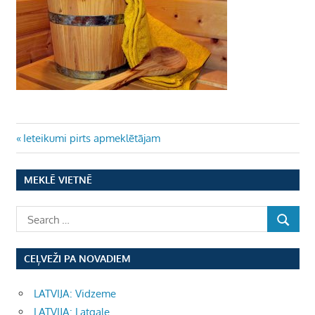
Ziņu
Previous
Ieteikumi pirts apmeklētājam
Post:
izvēlne
MEKLĒ VIETNĒ
CEĻVEŽI PA NOVADIEM
LATVIJA: Vidzeme
LATVIJA: Latgale