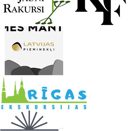
l
. .