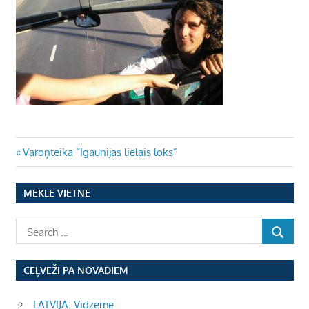
Ziņu
Previous
Varoņteika “Igaunijas lielais loks”
Post:
izvēlne
MEKLĒ VIETNĒ
CEĻVEŽI PA NOVADIEM
LATVIJA: Vidzeme