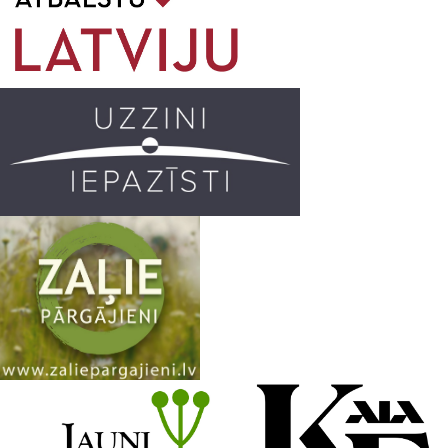
o
g
r
b
o
r
e
k
a
C
m
h
a
n
n
e