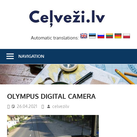
Skip
Ceļvež
to
content
Automatic translations:
NAVIGATION
OLYMPUS DIGITAL CAMERA
26.04.2021
celvezilv