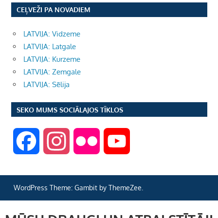
CEĻVEŽI PA NOVADIEM
LATVIJA: Vidzeme
LATVIJA: Latgale
LATVIJA: Kurzeme
LATVIJA: Zemgale
LATVIJA: Sēlija
SEKO MUMS SOCIĀLAJOS TĪKLOS
F
I
F
Y
a
n
l
o
WordPress Theme: Gambit by ThemeZee.
c
s
i
u