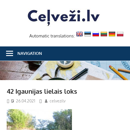
Skip
Ceļvež
to
content
Automatic translations:
NAVIGATION
42 Igaunijas lielais loks
26.04.2021
celvezilv