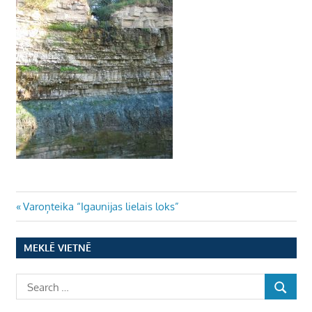
Ziņu
Previous
Varoņteika “Igaunijas lielais loks”
Post:
izvēlne
MEKLĒ VIETNĒ