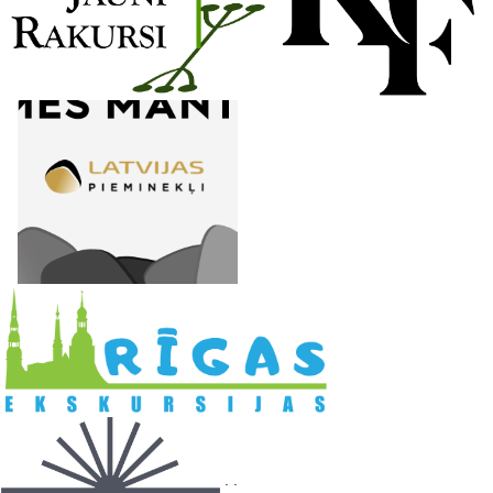
l
. .