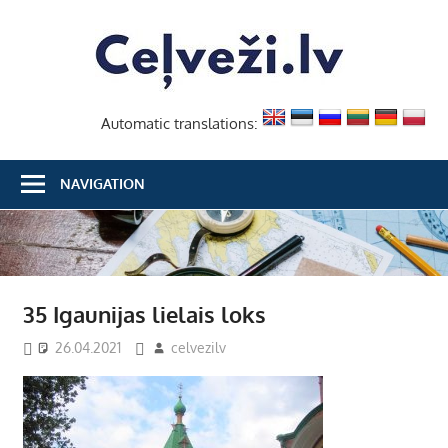
Skip
Ceļvež
to
content
Automatic translations:
NAVIGATION
35 Igaunijas lielais loks
26.04.2021
celvezilv