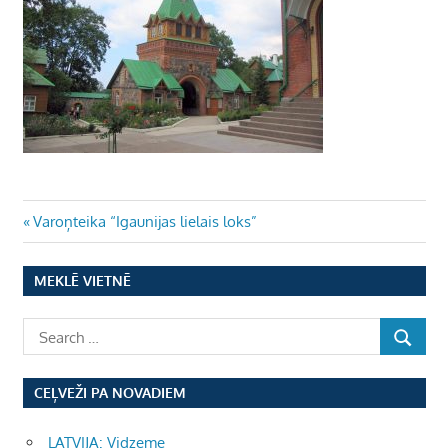
Ziņu
Previous
Varoņteika “Igaunijas lielais loks”
Post:
izvēlne
MEKLĒ VIETNĒ
CEĻVEŽI PA NOVADIEM
LATVIJA: Vidzeme