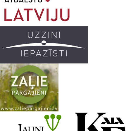
o
g
r
b
o
r
e
k
a
C
m
h
a
n
n
e