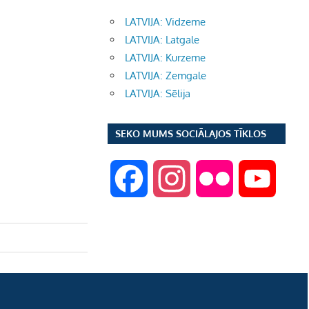
LATVIJA: Vidzeme
LATVIJA: Latgale
LATVIJA: Kurzeme
LATVIJA: Zemgale
LATVIJA: Sēlija
SEKO MUMS SOCIĀLAJOS TĪKLOS
F
I
F
Y
a
n
l
o
c
s
i
u
e
t
c
T