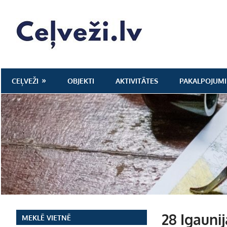
Skip
to
Ceļveži.lv
content
CEĻVEŽI
OBJEKTI
AKTIVITĀTES
PAKALPOJUMI
28 Igaunij
MEKLĒ VIETNĒ