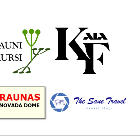
b
a
k
u
o
g
r
b
o
r
e
k
a
C
m
h
a
n
n