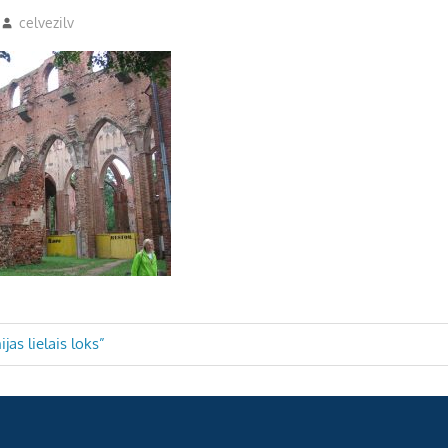
celvezilv
jas lielais loks”