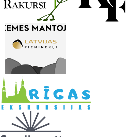
l
. .