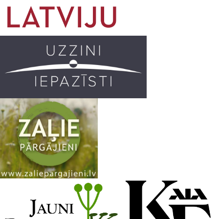
o
g
r
b
o
r
e
k
a
C
m
h
a
n
n
e