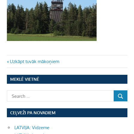
Ziņu
Previous
Uzkāpt tuvāk mākoņiem
Post:
izvēlne
MEKLĒ VIETNĒ
CEĻVEŽI PA NOVADIEM
LATVIJA: Vidzeme