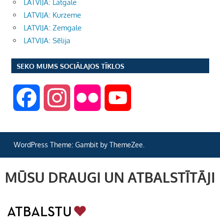
LATVIJA: Latgale
LATVIJA: Kurzeme
LATVIJA: Zemgale
LATVIJA: Sēlija
SEKO MUMS SOCIĀLAJOS TĪKLOS
F
I
F
Y
a
n
l
o
WordPress Theme: Gambit by ThemeZee.
c
s
i
u
MŪSU DRAUGI UN ATBALSTĪTĀJI
e
t
c
T
b
a
k
u