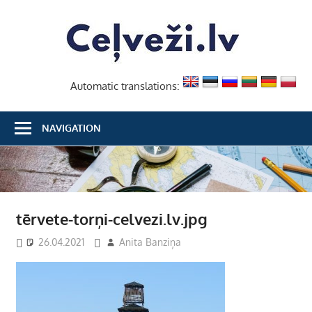
Skip
Ceļvež
to
content
Automatic translations:
NAVIGATION
tērvete-torņi-celvezi.lv.jpg
26.04.2021
Anita Banziņa