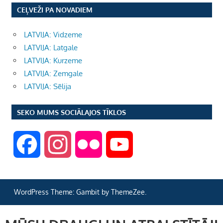
CEĻVEŽI PA NOVADIEM
LATVIJA: Vidzeme
LATVIJA: Latgale
LATVIJA: Kurzeme
LATVIJA: Zemgale
LATVIJA: Sēlija
SEKO MUMS SOCIĀLAJOS TĪKLOS
F
I
F
Y
a
n
l
o
WordPress Theme: Gambit by ThemeZee.
c
s
i
u