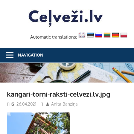
Skip
Ceļvež
to
content
Automatic translations:
NAVIGATION
kangari-torņi-raksti-celvezi.lv.jpg
26.04.2021
Anita Banziņa