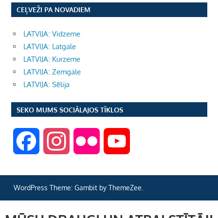
CEĻVEŽI PA NOVADIEM
LATVIJA: Vidzeme
LATVIJA: Latgale
LATVIJA: Kurzeme
LATVIJA: Zemgale
LATVIJA: Sēlija
SEKO MUMS SOCIĀLAJOS TĪKLOS
F
I
F
Y
a
n
l
o
WordPress Theme: Gambit by ThemeZee.
c
s
i
u