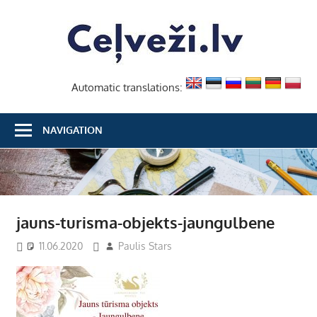
Skip
Ceļvež
to
content
Automatic translations:
NAVIGATION
jauns-turisma-objekts-jaungulbene
11.06.2020
Paulis Stars