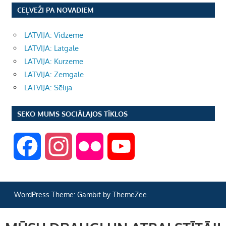
CEĻVEŽI PA NOVADIEM
LATVIJA: Vidzeme
LATVIJA: Latgale
LATVIJA: Kurzeme
LATVIJA: Zemgale
LATVIJA: Sēlija
SEKO MUMS SOCIĀLAJOS TĪKLOS
F
I
F
Y
a
n
l
o
WordPress Theme: Gambit by ThemeZee.
c
s
i
u