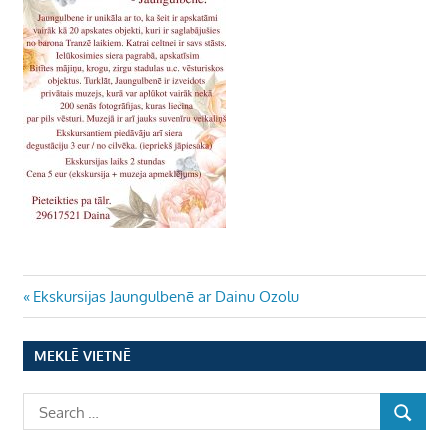
Ziņu
Previous
Ekskursijas Jaungulbenē ar Dainu Ozolu
Post:
izvēlne
MEKLĒ VIETNĒ