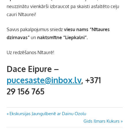
neuzzinātu vienkārši izbraucot pa skaisti asfaltēto ceļu
cauri Nītaurei!
Savus pakalpojumus sniedz
viesu nams “Nītaures
dzirnavas”
un
naktsmītne “Liepkalni”.
Uz redzēšanos Nītaurē!
Dace Eipure –
pucesaste@inbox.lv
, +371
29 156 765
Ziņu
Previous
Ekskursijas Jaungulbenē ar Dainu Ozolu
Post:
Next
Gids Ilmars Kukurs
izvēlne
Post: