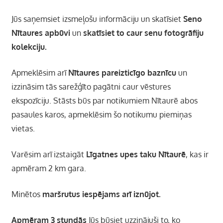
Jūs saņemsiet izsmeļošu informāciju un skatīsiet
Seno
Nītaures apbūvi
un
skatīsiet to caur
senu fotogrāfiju
kolekciju.
Apmeklēsim arī
Nītaures pareizticīgo baznīcu
un
izzināsim tās sarežģīto pagātni caur vēstures
ekspozīciju. Stāsts būs par notikumiem Nītaurē abos
pasaules karos, apmeklēsim šo notikumu piemiņas
vietas.
Varēsim arī izstaigāt
Līgatnes upes taku Nītaurē
, kas ir
apmēram 2 km gara.
Minētos
maršrutus iespējams arī iznūjot.
Apmēram 3 stundās
Jūs būsiet uzzinājuši to, ko