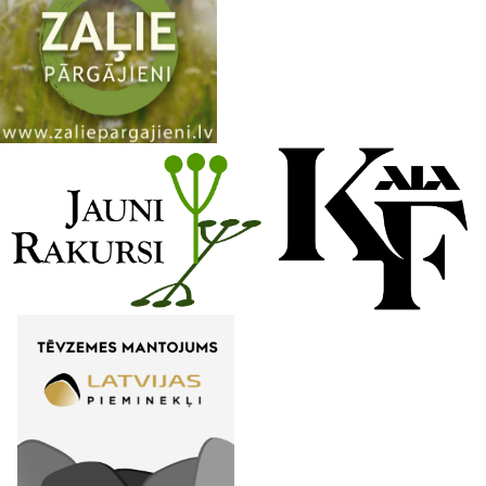
a
n
n
e
l