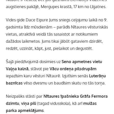
augstienes pakājē, Mergupes krastā, 17 km no Līgatnes.
Vides gide Dace Eipure Jums sniegs ceļojumu laikā no 9.
gadsimta līdz mūsdienām – parādīs Nītaures vēsturiskās
vietas, atraktīvā veidā tās sasaistot ar notikumiem
dažādos laikmetos. Jums tikai jābūt gataviem dzirdēt,
redzēt, uzzināt, kāpt, just, pielaikot un degustēt.
Šajā piedzīvojumā dosimies uz
Seno apmetnes vietu
Vaļņa kalnā
, stāvot pie
Vācu ordeņa pilsdrupām
iepazīsim karu vēsturi Nītaurē. Izjutīsim senās
Luterāņu
baznīcas
vēso dvesmu un baudīsim skatu no tās torņa.
Neizpaliks stāsti par
Nītaures īpašnieka Grāfa Fermora
dzimtu
,
viņa pili
(tagad vidusskola), kā arī
muižas
parka apmeklējums
.