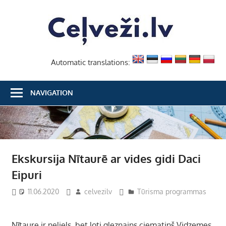
Skip
Ceļvež
to
content
Automatic translations:
NAVIGATION
Ekskursija Nītaurē ar vides gidi Daci
Eipuri
11.06.2020
celvezilv
Tūrisma programmas
Nītaure ir neliels, bet ļoti gleznains ciematiņš Vidzemes