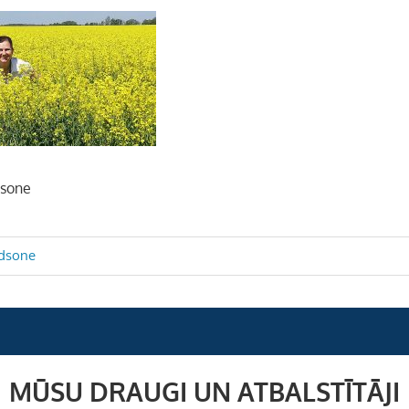
dsone
rdsone
MŪSU DRAUGI UN ATBALSTĪTĀJI