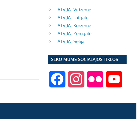
LATVIJA: Vidzeme
LATVIJA: Latgale
LATVIJA: Kurzeme
LATVIJA: Zemgale
LATVIJA: Sēlija
SEKO MUMS SOCIĀLAJOS TĪKLOS
F
I
F
Y
a
n
l
o
c
s
i
u
e
t
c
T