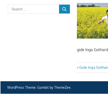
gide Inga Gothar
Ziņu
Previous
Gide Inga Gotha
Post:
izvēlne
WordPress Theme: Gambit by ThemeZee.