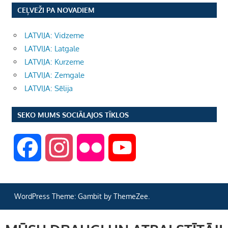
CEĻVEŽI PA NOVADIEM
LATVIJA: Vidzeme
LATVIJA: Latgale
LATVIJA: Kurzeme
LATVIJA: Zemgale
LATVIJA: Sēlija
SEKO MUMS SOCIĀLAJOS TĪKLOS
F
I
F
Y
a
n
l
o
WordPress Theme: Gambit by ThemeZee.
c
s
i
u