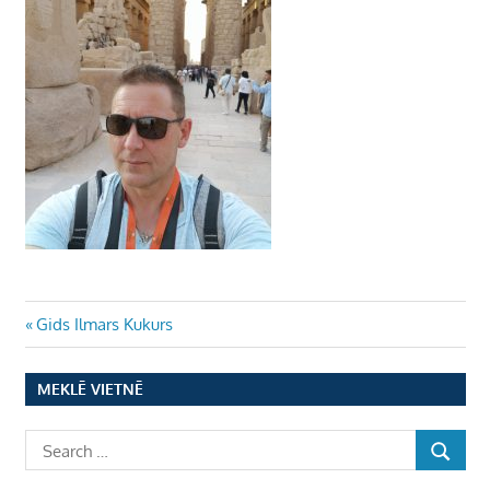
Ziņu
Previous
Gids Ilmars Kukurs
Post:
izvēlne
MEKLĒ VIETNĒ