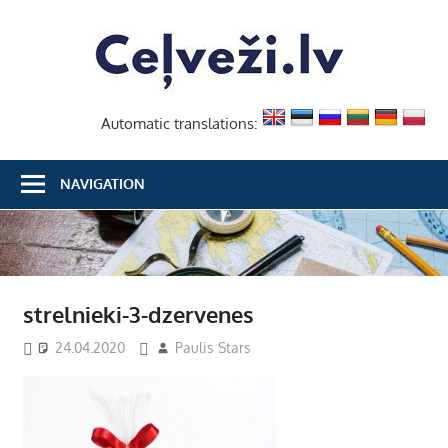
Skip
Ceļvež
to
content
Automatic translations:
NAVIGATION
strelnieki-3-dzervenes
24.04.2020
Paulis Stars