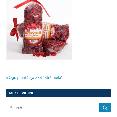
Ziņu
Previous
Ogu plantācija Z/S “Strēlnieki”
Post:
izvēlne
MEKLĒ VIETNĒ