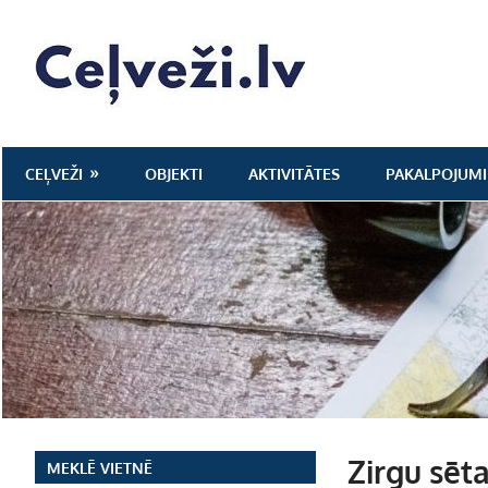
Skip
to
Ceļveži.lv
content
CEĻVEŽI
OBJEKTI
AKTIVITĀTES
PAKALPOJUMI
Zirgu sēta
MEKLĒ VIETNĒ