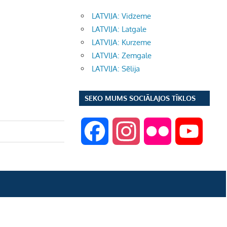
LATVIJA: Vidzeme
LATVIJA: Latgale
LATVIJA: Kurzeme
LATVIJA: Zemgale
LATVIJA: Sēlija
SEKO MUMS SOCIĀLAJOS TĪKLOS
F
I
F
Y
a
n
l
o
c
s
i
u
e
t
c
T