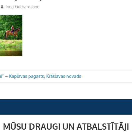
Inga Gothardsone
mi” – Kaplavas pagasts, Krāslavas novads
MŪSU DRAUGI UN ATBALSTĪTĀJI