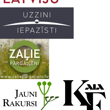
o
r
e
k
a
C
m
h
a
n
n
e
l