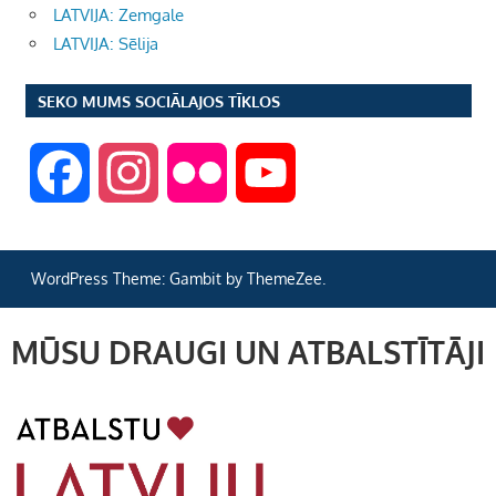
LATVIJA: Zemgale
LATVIJA: Sēlija
SEKO MUMS SOCIĀLAJOS TĪKLOS
F
I
F
Y
a
n
l
o
WordPress Theme: Gambit by ThemeZee.
c
s
i
u
MŪSU DRAUGI UN ATBALSTĪTĀJI
e
t
c
T
b
a
k
u
o
g
r
b