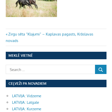
Ziņu
Previous
Zirgu sēta “Klajumi” – Kaplavas pagasts, Krāslavas
Post:
novads
izvēlne
MEKLĒ VIETNĒ
CEĻVEŽI PA NOVADIEM
LATVIJA: Vidzeme
LATVIJA: Latgale
LATVIJA: Kurzeme