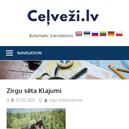
Skip
Ceļvež
to
content
Automatic translations:
NAVIGATION
Zirgu sēta Klajumi
03.02.2021
Inga Gothardsone