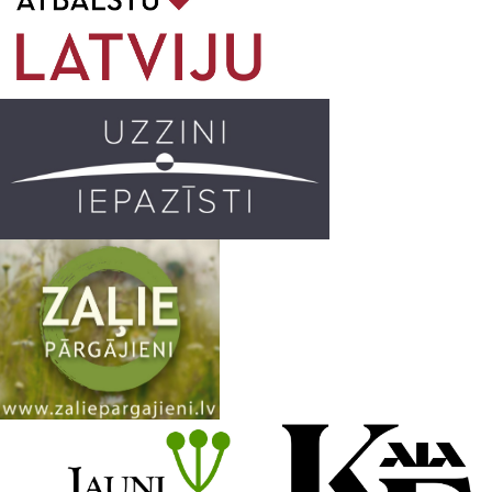
o
g
r
b
o
r
e
k
a
C
m
h
a
n
n
e