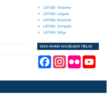
LATVIJA: Vidzeme
LATVIJA: Latgale
LATVIJA: Kurzeme
LATVIJA: Zemgale
LATVIJA: Sēlija
SEKO MUMS SOCIĀLAJOS TĪKLOS
F
I
F
Y
a
n
l
o
c
s
i
u
e
t
c
T