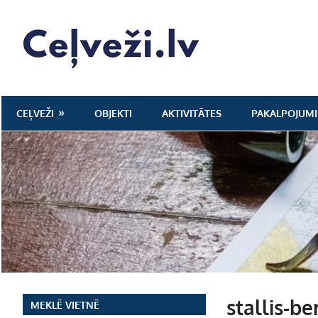
Skip
to
Ceļveži.lv
content
CEĻVEŽI
OBJEKTI
AKTIVITĀTES
PAKALPOJUMI
stallis-be
MEKLĒ VIETNĒ