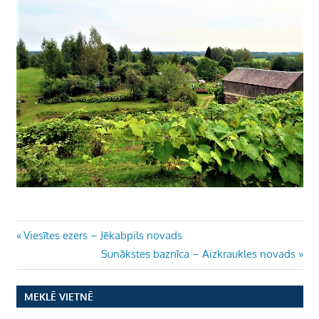
Ziņu
Previous
Viesītes ezers – Jēkabpils novads
Post:
Next
Sunākstes baznīca – Aizkraukles novads
izvēlne
Post:
MEKLĒ VIETNĒ