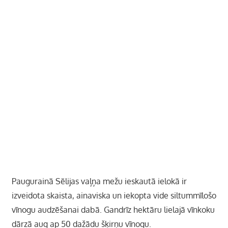
Paugurainā Sēlijas vaļņa mežu ieskautā ielokā ir
izveidota skaista, ainaviska un iekopta vide siltummīlošo
vīnogu audzēšanai dabā. Gandrīz hektāru lielajā vīnkoku
dārzā aug ap 50 dažādu šķirņu vīnogu.