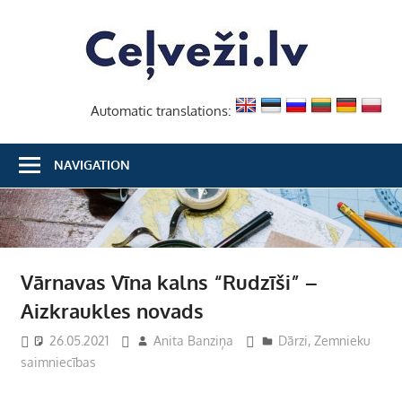
Skip
Ceļvež
to
content
Automatic translations:
NAVIGATION
Vārnavas Vīna kalns “Rudzīši” –
Aizkraukles novads
26.05.2021
Anita Banziņa
Dārzi
,
Zemnieku
saimniecības