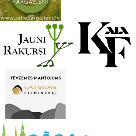
n
e
l