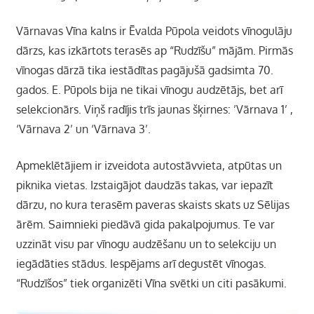
Vārnavas Vīna kalns ir Ēvalda Pūpola veidots vīnogulāju
dārzs, kas izkārtots terasēs ap “Rudzīšu” mājām. Pirmās
vīnogas dārzā tika iestādītas pagājušā gadsimta 70.
gados. E. Pūpols bija ne tikai vīnogu audzētājs, bet arī
selekcionārs. Viņš radījis trīs jaunas šķirnes: ’Vārnava 1’ ,
‘Vārnava 2’ un ‘Vārnava 3’.
Apmeklētājiem ir izveidota autostāvvieta, atpūtas un
piknika vietas. Izstaigājot daudzās takas, var iepazīt
dārzu, no kura terasēm paveras skaists skats uz Sēlijas
ārēm. Saimnieki piedāvā gida pakalpojumus. Te var
uzzināt visu par vīnogu audzēšanu un to selekciju un
iegādāties stādus. Iespējams arī degustēt vīnogas.
“Rudzīšos” tiek organizēti Vīna svētki un citi pasākumi.