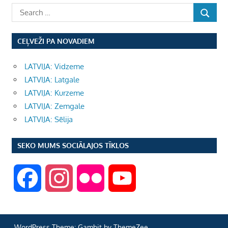
CEĻVEŽI PA NOVADIEM
LATVIJA: Vidzeme
LATVIJA: Latgale
LATVIJA: Kurzeme
LATVIJA: Zemgale
LATVIJA: Sēlija
SEKO MUMS SOCIĀLAJOS TĪKLOS
F
I
F
Y
a
n
l
o
WordPress Theme: Gambit by ThemeZee.