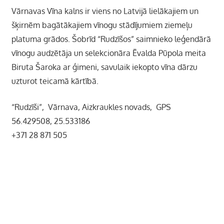
Vārnavas Vīna kalns ir viens no Latvijā lielākajiem un
šķirnēm bagātākajiem vīnogu stādījumiem ziemeļu
platuma grādos. Šobrīd “Rudzīšos” saimnieko leģendārā
vīnogu audzētāja un selekcionāra Ēvalda Pūpola meita
Biruta Šaroka ar ģimeni, savulaik iekopto vīna dārzu
uzturot teicamā kārtībā.
“Rudzīši”, Vārnava, Aizkraukles novads, GPS
56.429508, 25.533186
+371 28 871 505