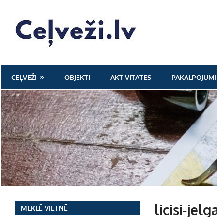
Skip
to
Ceļveži.lv
content
CEĻVEŽI
OBJEKTI
AKTIVITĀTES
PAKALPOJUMI
licisi-jel
MEKLĒ VIETNĒ