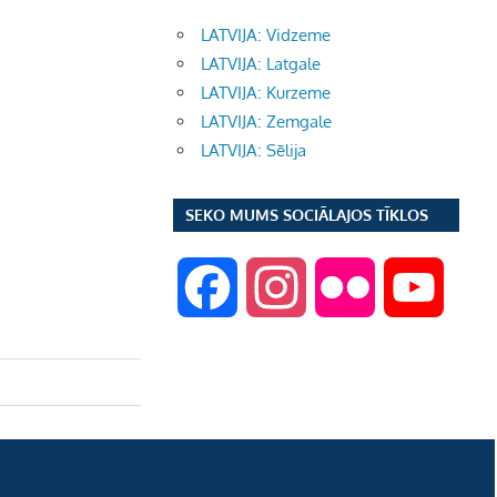
LATVIJA: Vidzeme
LATVIJA: Latgale
LATVIJA: Kurzeme
LATVIJA: Zemgale
LATVIJA: Sēlija
SEKO MUMS SOCIĀLAJOS TĪKLOS
F
I
F
Y
a
n
l
o
c
s
i
u
e
t
c
T