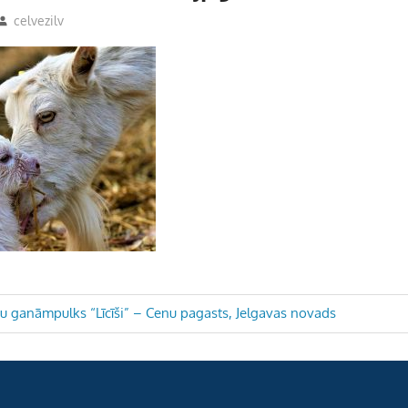
celvezilv
u ganāmpulks “Līcīši” – Cenu pagasts, Jelgavas novads