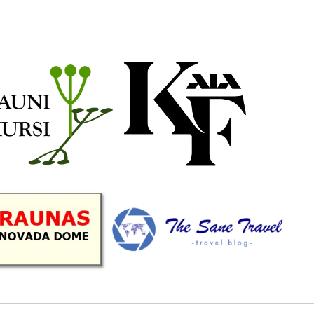
b
a
k
u
o
g
r
b
o
r
e
k
a
C
m
h
a
n
n