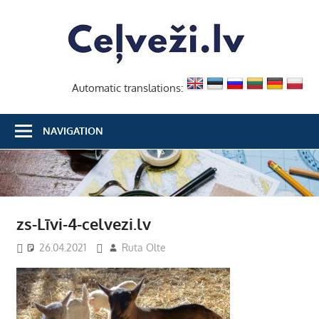
Skip
Ceļvež
to
content
Automatic translations:
NAVIGATION
zs-Līvi-4-celvezi.lv
26.04.2021
Ruta Olte