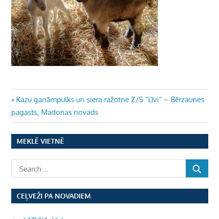
Ziņu
Previous
Kazu ganāmpulks un siera ražotne Z/S “Līvi” – Bērzaunes
Post:
pagasts, Madonas novads
izvēlne
MEKLĒ VIETNĒ
CEĻVEŽI PA NOVADIEM