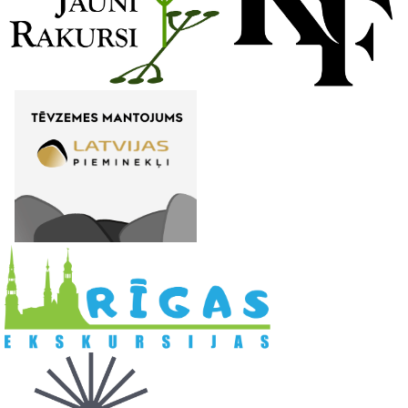
l
. .