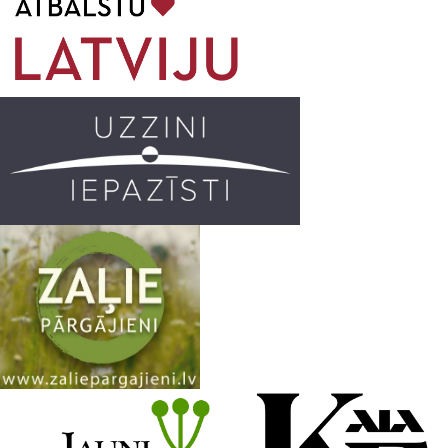
o
g
r
b
o
r
e
k
a
C
m
h
a
n
n
e