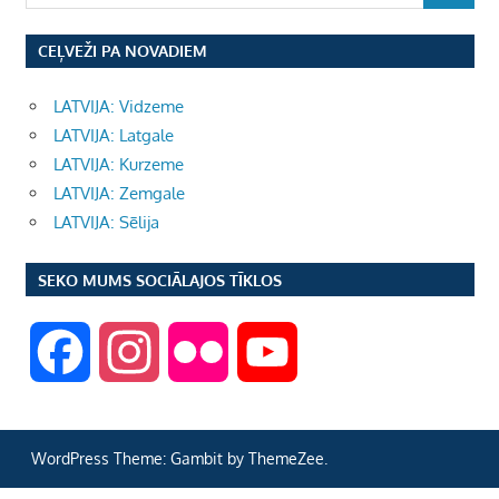
CEĻVEŽI PA NOVADIEM
LATVIJA: Vidzeme
LATVIJA: Latgale
LATVIJA: Kurzeme
LATVIJA: Zemgale
LATVIJA: Sēlija
SEKO MUMS SOCIĀLAJOS TĪKLOS
F
I
F
Y
a
n
l
o
WordPress Theme: Gambit by ThemeZee.
c
s
i
u