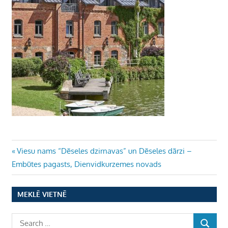
Ziņu
Previous
Viesu nams “Dēseles dzirnavas” un Dēseles dārzi –
Post:
Embūtes pagasts, Dienvidkurzemes novads
izvēlne
MEKLĒ VIETNĒ