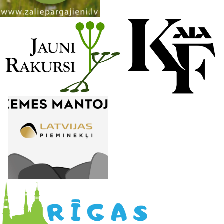
n
e
l