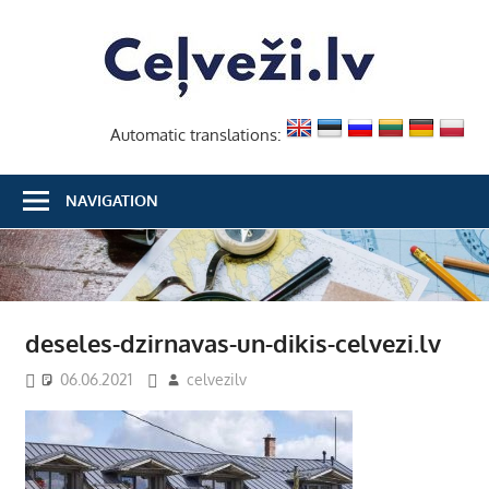
Skip
Ceļvež
to
content
Automatic translations:
NAVIGATION
deseles-dzirnavas-un-dikis-celvezi.lv
06.06.2021
celvezilv