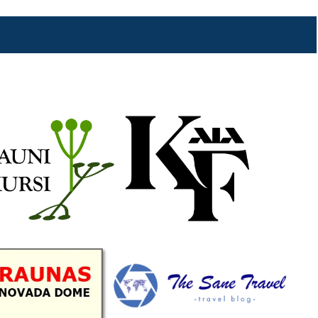
b
a
k
u
o
g
r
b
o
r
e
k
a
C
m
h
a
n
n