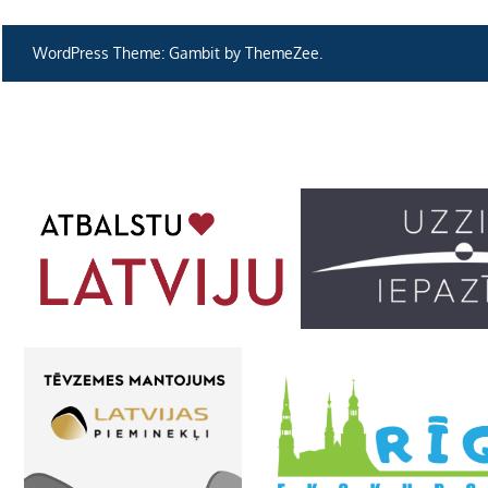
izvēlne
WordPress Theme: Gambit by ThemeZee.