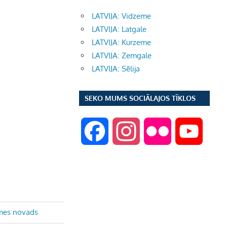
LATVIJA: Vidzeme
LATVIJA: Latgale
LATVIJA: Kurzeme
LATVIJA: Zemgale
LATVIJA: Sēlija
SEKO MUMS SOCIĀLAJOS TĪKLOS
F
I
F
Y
a
n
l
o
c
s
i
u
emes novads
e
t
c
T