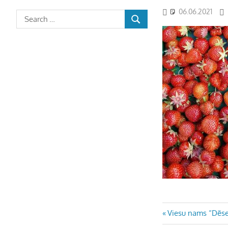
06.06.2021
Ziņu
Previous
Viesu nams “Dēse
Post: