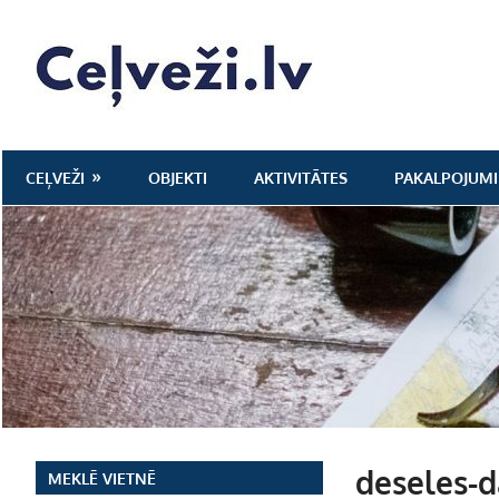
Skip
to
Ceļveži.lv
content
CEĻVEŽI
OBJEKTI
AKTIVITĀTES
PAKALPOJUMI
deseles-d
MEKLĒ VIETNĒ