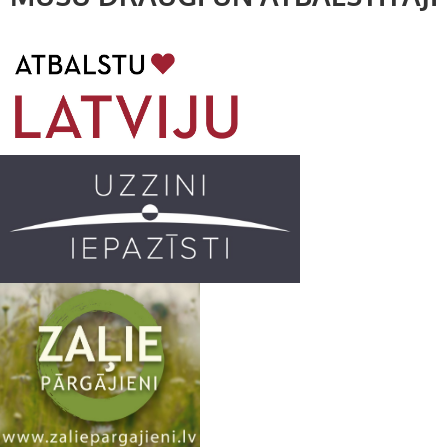
b
a
k
u
o
g
r
b
o
r
e
k
a
C
m
h
a
n
n