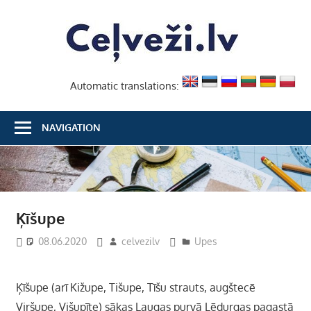
Skip
Ceļvež
to
content
Automatic translations:
NAVIGATION
Ķīšupe
08.06.2020
celvezilv
Upes
Ķīšupe (arī Kižupe, Tišupe, Tīšu strauts, augštecē
Viršupe, Višupīte) sākas Laugas purvā Lēdurgas pagastā