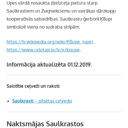
Upes vārdā nosaukta dzelzceļa pietura starp
Saulkrastiem un Zvejniekciemu un vairākas dārzkopju
kooperatīvās sabiedrības. Saulkrastu ģerbonī Ķīšupi
simbolizē viena no sudraba strīpām.
https://lv.wikipedia.org/wiki/Ķīšupe_(upe)
,
https://www.celotajs.lv/lv/e/kisupe,
Informācija aktualizēta 01.12.2019.
Saistītie ceļveži un raksti:
Saulkrasti
– pilsētas ceļvedis
Naktsmājas Saulkrastos