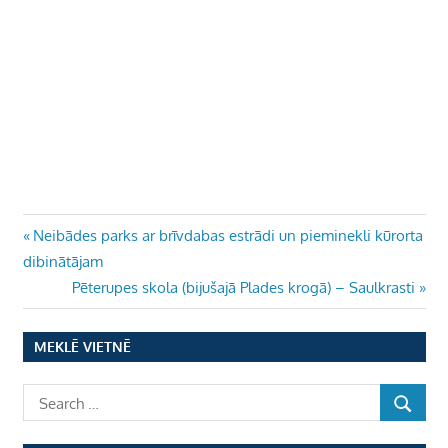
Ziņu
Previous
Neibādes parks ar brīvdabas estrādi un pieminekli kūrorta
Post:
dibinātājam
izvēlne
Next
Pēterupes skola (bijušajā Plades krogā) – Saulkrasti
Post:
MEKLĒ VIETNĒ