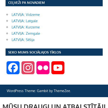
CEĻVEŽI PA NOVADIEM
LATVIJA: Vidzeme
LATVIJA: Latgale
LATVIJA: Kurzeme
LATVIJA: Zemgale
LATVIJA: Sēlija
SEKO MUMS SOCIĀLAJOS TĪKLOS
F
I
F
Y
a
n
l
o
WordPress Theme: Gambit by ThemeZee.
c
s
i
u
MŪSU DRAUGI UN ATBALSTĪTĀJI
e
t
c
T