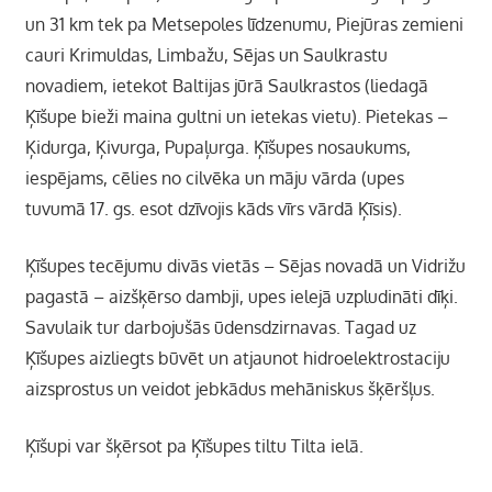
un 31 km tek pa Metsepoles līdzenumu, Piejūras zemieni
cauri Krimuldas, Limbažu, Sējas un Saulkrastu
novadiem, ietekot Baltijas jūrā Saulkrastos (liedagā
Ķīšupe bieži maina gultni un ietekas vietu). Pietekas –
Ķidurga, Ķivurga, Pupaļurga. Ķīšupes nosaukums,
iespējams, cēlies no cilvēka un māju vārda (upes
tuvumā 17. gs. esot dzīvojis kāds vīrs vārdā Ķīsis).
Ķīšupes tecējumu divās vietās – Sējas novadā un Vidrižu
pagastā – aizšķērso dambji, upes ielejā uzpludināti dīķi.
Savulaik tur darbojušās ūdensdzirnavas. Tagad uz
Ķīšupes aizliegts būvēt un atjaunot hidroelektrostaciju
aizsprostus un veidot jebkādus mehāniskus šķēršļus.
Ķīšupi var šķērsot pa Ķīšupes tiltu Tilta ielā.