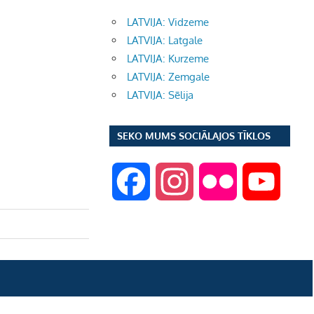
LATVIJA: Vidzeme
LATVIJA: Latgale
LATVIJA: Kurzeme
LATVIJA: Zemgale
LATVIJA: Sēlija
SEKO MUMS SOCIĀLAJOS TĪKLOS
F
I
F
Y
a
n
l
o
c
s
i
u
e
t
c
T