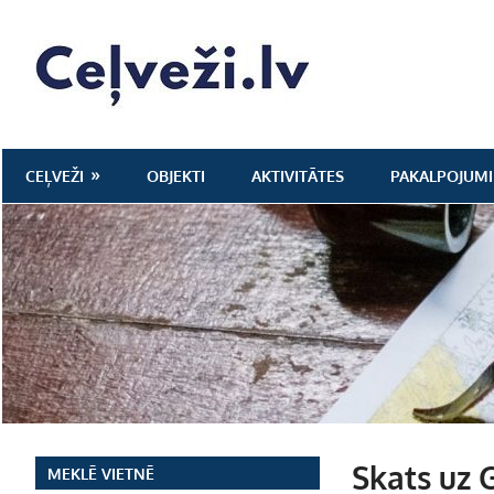
Skip
to
Ceļveži.lv
content
CEĻVEŽI
OBJEKTI
AKTIVITĀTES
PAKALPOJUMI
Skats uz G
MEKLĒ VIETNĒ