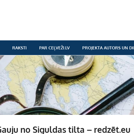
RAKSTI
PAR CEĻVEŽI.LV
PROJEKTA AUTORS UN DI
auju no Siguldas tilta – redzēt.eu