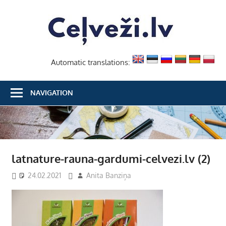
Skip
Ceļvež
to
content
Automatic translations:
NAVIGATION
latnature-rauna-gardumi-celvezi.lv (2)
24.02.2021
Anita Banziņa