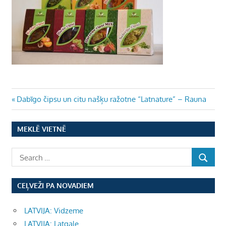
Ziņu
Previous
Dabīgo čipsu un citu našķu ražotne “Latnature” – Rauna
Post:
izvēlne
MEKLĒ VIETNĒ
CEĻVEŽI PA NOVADIEM
LATVIJA: Vidzeme
LATVIJA: Latgale