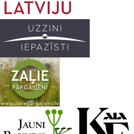
o
g
r
b
o
r
e
k
a
C
m
h
a
n
n
e
l