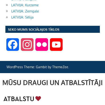
LATVIJA: Kurzeme
LATVIJA: Zemgale
LATVIJA: Sēlija
SEKO MUMS SOCIĀLAJOS TĪKLOS
F
I
F
Y
a
n
l
o
WordPress Theme: Gambit by ThemeZee.
c
s
i
u
MŪSU DRAUGI UN ATBALSTĪTĀJI
e
t
c
T
b
a
k
u