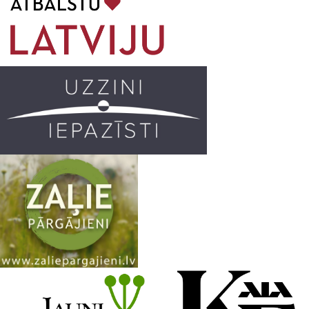
o
g
r
b
o
r
e
k
a
C
m
h
a
n
n
e