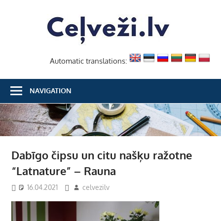
Skip
Ceļvež
to
content
Automatic translations:
NAVIGATION
Dabīgo čipsu un citu našķu ražotne
“Latnature” – Rauna
16.04.2021
celvezilv