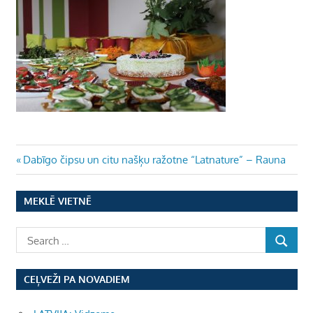
Ziņu
Previous
Dabīgo čipsu un citu našķu ražotne “Latnature” – Rauna
Post:
izvēlne
MEKLĒ VIETNĒ
CEĻVEŽI PA NOVADIEM