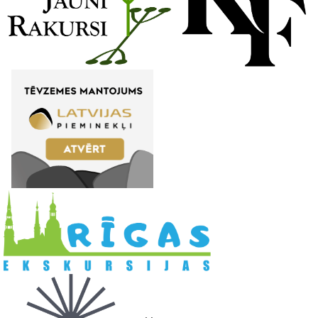
l
. .