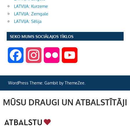
LATVIJA: Kurzeme
LATVIJA: Zemgale
LATVIJA: Sēlija
SEKO MUMS SOCIĀLAJOS TĪKLOS
F
I
F
Y
a
n
l
o
WordPress Theme: Gambit by ThemeZee.
c
s
i
u
MŪSU DRAUGI UN ATBALSTĪTĀJI
e
t
c
T
b
a
k
u