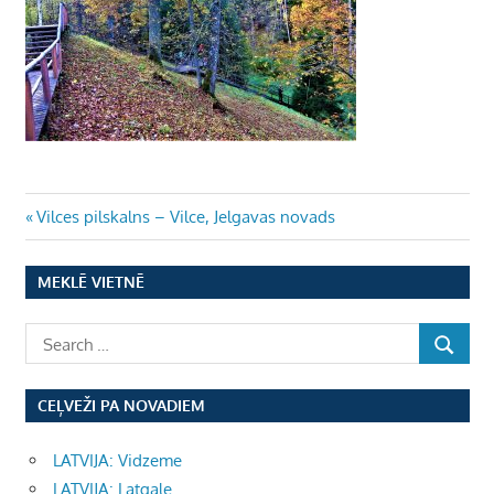
Ziņu
Previous
Vilces pilskalns – Vilce, Jelgavas novads
Post:
izvēlne
MEKLĒ VIETNĒ
CEĻVEŽI PA NOVADIEM
LATVIJA: Vidzeme
LATVIJA: Latgale