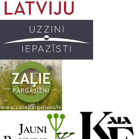
o
g
r
b
o
r
e
k
a
C
m
h
a
n
n
e
l