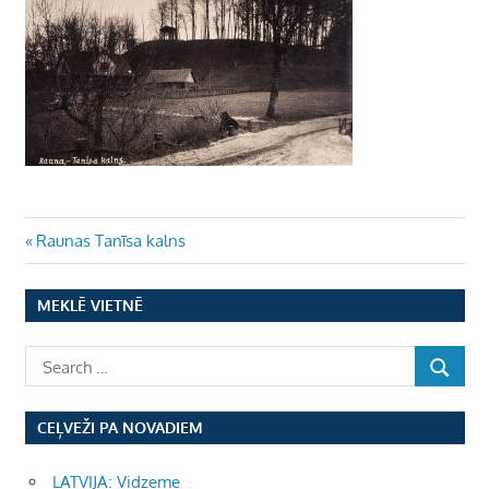
Ziņu
Previous
Raunas Tanīsa kalns
Post:
izvēlne
MEKLĒ VIETNĒ
CEĻVEŽI PA NOVADIEM
LATVIJA: Vidzeme