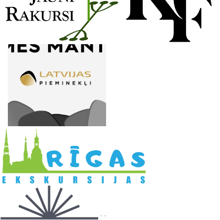
l
. .