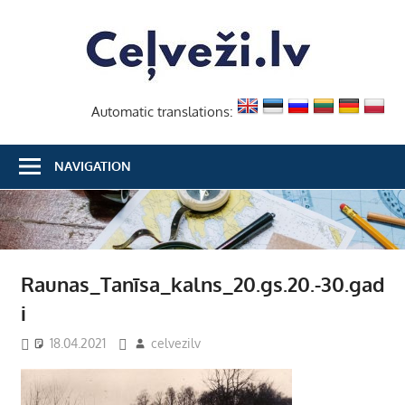
Skip
Ceļvež
to
content
Automatic translations:
NAVIGATION
Raunas_Tanīsa_kalns_20.gs.20.-30.gad
i
18.04.2021
celvezilv