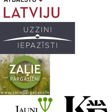
o
g
r
b
o
r
e
k
a
C
m
h
a
n
n
e