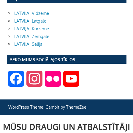
LATVIJA: Vidzeme
LATVIJA: Latgale
LATVIJA: Kurzeme
LATVIJA: Zemgale
LATVIJA: Sēlija
SEKO MUMS SOCIĀLAJOS TĪKLOS
F
I
F
Y
a
n
l
o
WordPress Theme: Gambit by ThemeZee.
c
s
i
u
MŪSU DRAUGI UN ATBALSTĪTĀJI
e
t
c
T