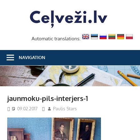
Skip
Ceļvež
to
content
Automatic translations:
NAVIGATION
jaunmoku-pils-interjers-1
09.02.2017
Paulis Stars