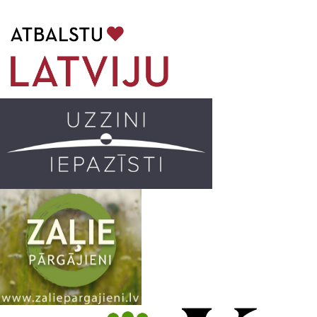
b
a
k
u
o
g
r
b
o
r
e
k
a
C
m
h
a
n
n