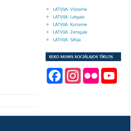
LATVIJA: Vidzeme
LATVIJA: Latgale
LATVIJA: Kurzeme
LATVIJA: Zemgale
LATVIJA: Sēlija
SEKO MUMS SOCIĀLAJOS TĪKLOS
F
I
F
Y
a
n
l
o
c
s
i
u
e
t
c
T