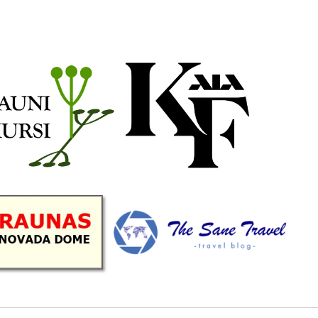
b
a
k
u
o
g
r
b
o
r
e
k
a
C
m
h
a
n
n