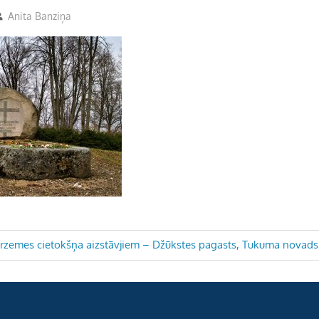
Anita Banziņa
urzemes cietokšņa aizstāvjiem – Džūkstes pagasts, Tukuma novads