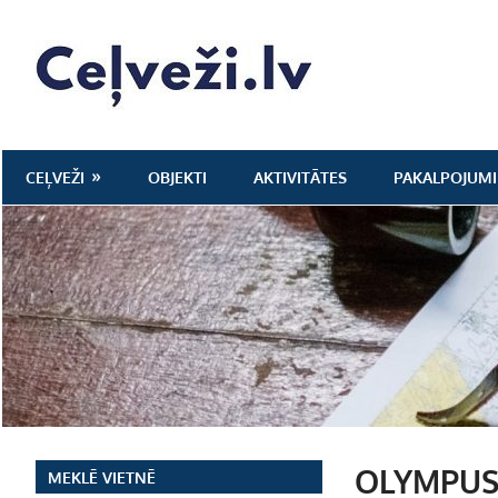
Skip
to
Ceļveži.lv
content
CEĻVEŽI
OBJEKTI
AKTIVITĀTES
PAKALPOJUMI
OLYMPUS
MEKLĒ VIETNĒ